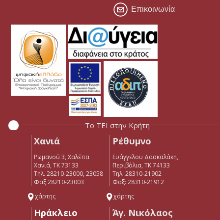
Επικοινωνία
Το ΤΕΙ στην Κρήτη
Χανιά
Ρέθυμνο
Ρωμανού 3, Χαλέπα
Ευάγγελου Δασκαλάκη,
Χανιά, ΤΚ 73133
Περιβόλια, ΤΚ 74133
Τηλ. 28210-23000, 23058
Tηλ: 28310-21902
Φαξ 28210-23003
Φαξ: 28310-21912
χάρτης
χάρτης
Ηράκλειο
Άγ. Νικόλαος