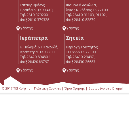
Εσταυρωμένος
Φουρνιά Λακώνια,
Ηράκλειο, ΤΚ 71410,
Άγιος Νικόλαος ΤΚ 72100
Τηλ 2810-379200
Τηλ 28410-91103, 91102 ,
Φαξ 2810-379328
Φαξ 28410-82879
χάρτης
χάρτης
Ιεράπετρα
Σητεία
Κ. Παλαμά & Ι. Κακριδή,
Περιοχή Τρυπητός
Ιεράπετρα, ΤΚ 72200
ΤΘ 8556 ΤΚ 72300,
Tηλ 28420-89480-1
Τηλ 28430-29497,
Φαξ 28420 89797
Φαξ 28430-26683
χάρτης
χάρτης
© 2017 ΤΕΙ Κρήτης |
Πολιτική Cookies
|
Όροι Χρήσης
| Βασισμένο στο Drupal