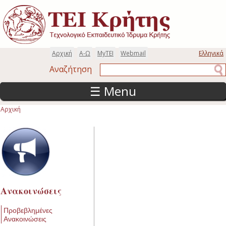
Παράκαμψη προς το κυρίως περιεχόμενο
Αρχική
Α-Ω
MyTEI
Webmail
Ελληνικά
Αναζήτηση
Αναζήτηση
☰ Menu
Αρχική
Είστε εδώ
Ανακοινώσεις
Προβεβλημένες
Ανακοινώσεις