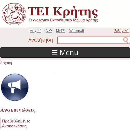
Παράκαμψη προς το κυρίως περιεχόμενο
Αρχική
Α-Ω
MyTEI
Webmail
Ελληνικά
Αναζήτηση
Αναζήτηση
☰ Menu
Αρχική
Είστε εδώ
Ανακοινώσεις
Προβεβλημένες
Ανακοινώσεις