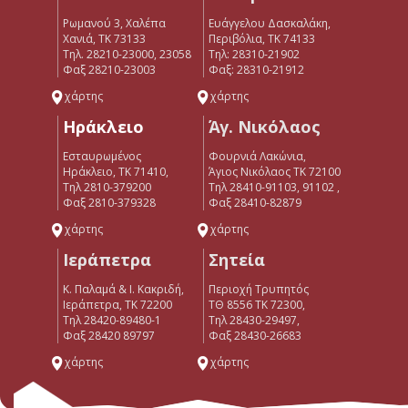
Ρωμανού 3, Χαλέπα
Ευάγγελου Δασκαλάκη,
Χανιά, ΤΚ 73133
Περιβόλια, ΤΚ 74133
Τηλ. 28210-23000, 23058
Tηλ: 28310-21902
Φαξ 28210-23003
Φαξ: 28310-21912
χάρτης
χάρτης
Ηράκλειο
Άγ. Νικόλαος
Εσταυρωμένος
Φουρνιά Λακώνια,
Ηράκλειο, ΤΚ 71410,
Άγιος Νικόλαος ΤΚ 72100
Τηλ 2810-379200
Τηλ 28410-91103, 91102 ,
Φαξ 2810-379328
Φαξ 28410-82879
χάρτης
χάρτης
Ιεράπετρα
Σητεία
Κ. Παλαμά & Ι. Κακριδή,
Περιοχή Τρυπητός
Ιεράπετρα, ΤΚ 72200
ΤΘ 8556 ΤΚ 72300,
Tηλ 28420-89480-1
Τηλ 28430-29497,
Φαξ 28420 89797
Φαξ 28430-26683
χάρτης
χάρτης