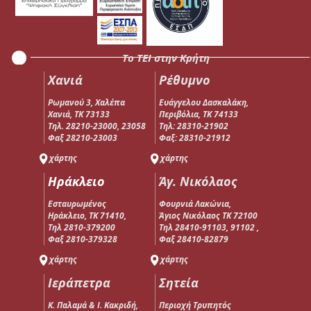
Το ΤΕΙ στην Κρήτη
Χανιά
Ρέθυμνο
Ρωμανού 3, Χαλέπα
Ευάγγελου Δασκαλάκη,
Χανιά, ΤΚ 73133
Περιβόλια, ΤΚ 74133
Τηλ. 28210-23000, 23058
Tηλ: 28310-21902
Φαξ 28210-23003
Φαξ: 28310-21912
χάρτης
χάρτης
Ηράκλειο
Άγ. Νικόλαος
Εσταυρωμένος
Φουρνιά Λακώνια,
Ηράκλειο, ΤΚ 71410,
Άγιος Νικόλαος ΤΚ 72100
Τηλ 2810-379200
Τηλ 28410-91103, 91102 ,
Φαξ 2810-379328
Φαξ 28410-82879
χάρτης
χάρτης
Ιεράπετρα
Σητεία
Κ. Παλαμά & Ι. Κακριδή,
Περιοχή Τρυπητός