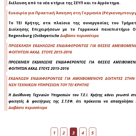
διέλευση από τα νέα κτήρια της ΣΕΥΠ και το Αγρόκτημα.
Ευκαιρία για Πρακτική Άσκηση στη Γερμανία (Ρέγκενσμπουργ
Το ΤΕΙ Κρήτης, στα πλαίσια της συνεργασίας του Tμήμα
Διοίκησης Επιχειρήσεων με το Γερμανικό πανεπιστήμιο 
Regensburg (
Ostbayerische
Διαβάστε περισσότερα
ΠΡΟΣΚΛΗΣΗ ΕΚΔΗΛΩΣΗΣ ΕΝΔΙΑΦΕΡΟΝΤΟΣ ΓΙΑ ΘΕΣΕΙΣ ΑΜΕΙΒΟΜΕ
ΦΟΙΤΗΤΩΝ ΑΚΑΔ. ΕΤΟΥΣ 2015-2016
ΠΡΟΣΚΛΗΣΗ ΕΚΔΗΛΩΣΗΣ ΕΝΔΙΑΦΕΡΟΝΤΟΣ ΓΙΑ ΘΕΣΕΙΣ ΑΜΕΙΒΟΜΕ
ΦΟΙΤΗΤΩΝ ΑΚΑΔ. ΕΤΟΥΣ 2015-2016
ΕΚΔΗΛΩΣΗ ΕΝΔΙΑΦΕΡΟΝΤΟΣ ΓΙΑ ΑΜΟΙΒΟΜΕΝΟΥΣ ΔΟΙΤΗΤΕΣ ΣΤΗΝ
ΝΣΗ ΤΕΧΝΙΚΩΝ ΥΠΗΡΕΣΙΩΝ ΤΟΥ ΤΕΙ ΚΡΗΤΗΣ
Η Διεύθυνση Τεχνικών Υπηρεσιών του Τ.Ε.Ι. Κρήτης κάνει γνωστό στ
φοιτητές & φοιτήτριες της Σ.Τ.ΕΦ. ότι πρόκειται να απασχολήσει 
Διαβάστε περισσότερα
Σελίδες
1
2
3
4
5