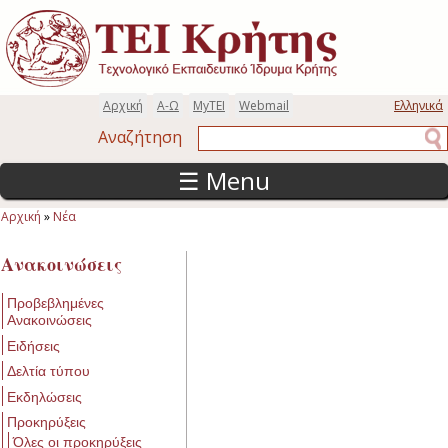
Παράκαμψη προς το κυρίως περιεχόμενο
Αρχική
Α-Ω
MyTEI
Webmail
Ελληνικά
Αναζήτηση
Αναζήτηση
☰ Menu
Αρχική
»
Νέα
Είστε εδώ
Ανακοινώσεις
Προβεβλημένες
Ανακοινώσεις
Ειδήσεις
Δελτία τύπου
Εκδηλώσεις
Προκηρύξεις
Όλες οι προκηρύξεις