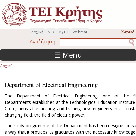
Παράκαμψη προς το κυρίως περιεχόμενο
Αρχική
Α-Ω
MyTEI
Webmail
Ελληνικά
Αναζήτηση
Αναζήτηση
☰ Menu
Αρχική
Είστε εδώ
Department of Electrical Engineering
The Department of Electrical Engineering, one of the fi
Departments established at the Technological Education Institute
Crete, aims at educating and training new engineers in a const
changing field, the field of electric power.
The study programme of the Department has been designed in s
a way that it provides its graduates with the necessary knowledge