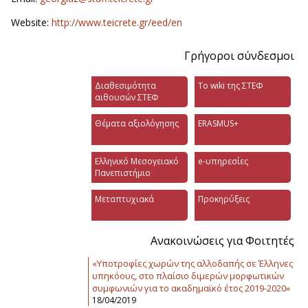
Website:
http://www.teicrete.gr/eed/en
Γρήγοροι σύνδεσμοι
Διαθεσιμότητα
Το wiki της ΣΤΕΦ
αιθουσών ΣΤΕΦ
Θέματα αξιολόγησης
ERASMUS+
Ελληνικό Μεσογειακό
e-υπηρεσίες
Πανεπιστήμιο
Μεταπτυχιακά
Προκηρύξεις
Ανακοινώσεις για Φοιτητές
«Υποτροφίες χωρών της αλλοδαπής σε Έλληνες
υπηκόους, στο πλαίσιο διμερών μορφωτικών
συμφωνιών για το ακαδημαϊκό έτος 2019-2020»
18/04/2019