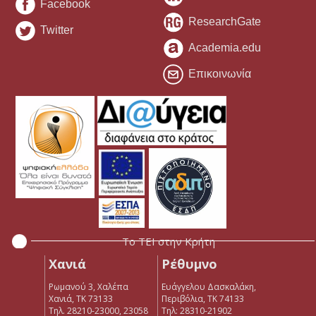
Facebook
ResearchGate
Twitter
Academia.edu
Επικοινωνία
Το ΤΕΙ στην Κρήτη
Χανιά
Ρέθυμνο
Ρωμανού 3, Χαλέπα
Ευάγγελου Δασκαλάκη,
Χανιά, ΤΚ 73133
Περιβόλια, ΤΚ 74133
Τηλ. 28210-23000, 23058
Tηλ: 28310-21902