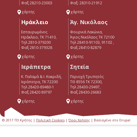
Φαξ 28210-23003
Φαξ: 28310-21912
χάρτης
χάρτης
Ηράκλειο
Άγ. Νικόλαος
Εσταυρωμένος
Φουρνιά Λακώνια,
Ηράκλειο, ΤΚ 71410,
Άγιος Νικόλαος ΤΚ 72100
Τηλ 2810-379200
Τηλ 28410-91103, 91102 ,
Φαξ 2810-379328
Φαξ 28410-82879
χάρτης
χάρτης
Ιεράπετρα
Σητεία
Κ. Παλαμά & Ι. Κακριδή,
Περιοχή Τρυπητός
Ιεράπετρα, ΤΚ 72200
ΤΘ 8556 ΤΚ 72300,
Tηλ 28420-89480-1
Τηλ 28430-29497,
Φαξ 28420 89797
Φαξ 28430-26683
χάρτης
χάρτης
© 2017 ΤΕΙ Κρήτης |
Πολιτική Cookies
|
Όροι Χρήσης
| Βασισμένο στο Drupal