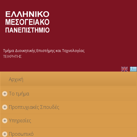
Παράκαμψη
προς το
κυρίως
περιεχόμενο
Τμήμα Διοικητικής Επιστήμης και Τεχνολογίας
ΤΕΙ ΚΡΗΤΗΣ
Αρχική
Το τμήμα
+
Προπτυχιακές Σπουδές
+
Υπηρεσίες
+
Προσωπικό
+