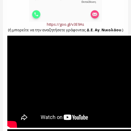
https://goo.gl/v3E9As
(ή μπορείτε να την αναζητήσετε γράφοντας
Δ.Ε. Αγ. Νικολάου
.)