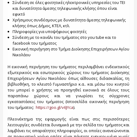
Σύνδεση σε όλες φοιτητικές ηλεκτρονικές υπηρεσίες του ΤΕΙ
και δυνατότητα άμεσης τηλεφωνικής κλήσης όπου είναι
εφικτό
Χρήσιμους συνδέσμους με δυνατότητα άμεσης τηλεφωνικής
κλήσης όπως Δήμος, ΚΤΕΛ, κτλ.
Πληροφορίες για υποψήφιους φοιτητές
Σύνδεση με το κανάλι του τμήματος στο you tube και το
facebook του τμήματος
Εικονική περιήγηση στο Τμήμα Διοίκησης Επιχειρήσεων Αγίου
Νικολάου
Η εικονική περιήγηση του τμήματος περιλαμβάνει ενδεικτικούς
εξωτερικούς και εσωτερικούς χώρους του τμήματος Διοίκησης
Επιχειρήσεων Αγίου Νικολάου όπως αίθουσες διδασκαλίας, τη
βιβλιοθήκη, το κλειστό Γυμναστήριο κ.α.. και μέσω του κινητού
του μπορεί ο χρήστης να προηγηθεί εικονικά σε όλους τους
παραπάνω χώρους και να γνωρίσει τις σύγχρονες
εγκαταστάσεις του τμήματος (Ιστοσελίδα εικονικής περιήγηση
του τμήματος:
https://goo.gl/v6JYca
).
Πλεονέκτημα της εφαρμογής είναι πως στις περισσότερες
λειτουργίες συνδέεται δυναμικά με την σελίδα του τμήματος και
λαμβάνει τις απαραίτητες πληροφορίες, οι οποίες ανανεώνονται
σε πραγματικό χρόνο οπότε είναι πάντοτε ενημερωμένη χωρίς