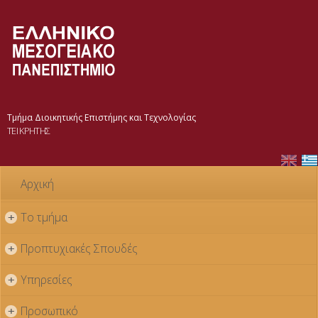
Παράκαμψη
προς το
κυρίως
περιεχόμενο
Τμήμα Διοικητικής Επιστήμης και Τεχνολογίας
ΤΕΙ ΚΡΗΤΗΣ
Αρχική
Το τμήμα
+
Προπτυχιακές Σπουδές
+
Υπηρεσίες
+
Προσωπικό
+