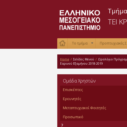
Τμήμα
ΤΕΙ Κ
Το τμήμα
Προπτυχιακές 
+
Home
/
Σελίδες Μενού
/
Ωρολόγιο Πρόγρα
Εαρινού Εξαμήνου 2018-2019
Oμάδα Χρηστών
Επισκέπτες
Ερευνητές
Μεταπτυχιακοί Φοιτητές
Προσωπικό
?