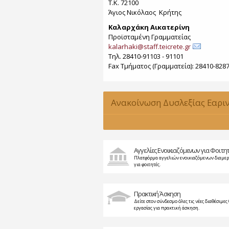
Τ.Κ. 72100
Άγιος Νικόλαος Κρήτης
Καλαρχάκη Αικατερίνη
Προϊσταμένη Γραμματείας
kalarhaki@staff.teicrete.gr
Τηλ. 28410-91103 - 91101
Fax Τµήµατος (Γραµµατεία): 28410-828
Ανακοίνωση Δυσλεξίας Εαρι
2015-2016
Αγγελίες Ενοικιαζόμενων για Φοιτη
Πλατφόρμα αγγελιών ενοικιαζόμενων διαμε
για φοιτητές.
Πρακτική Άσκηση
Δείτε στον σύνδεσμο όλες τις νέες διαθέσιμες 
εργασίας για πρακτική άσκηση.