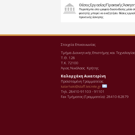
Θέσεις Εργασίας/Πρακτικής Άσκησ
Παραπέμπει στο γραφείο διασύνδεσης μέσα σ
φοιτητής μπορεί να αναζητήσει θέσεις εργασί
πρακτικής άσκησης
Στοιχεία Επικοινωνίας
Τμήμα Διοικητικής Επιστήμης και Τεχνολογία
Τ.Θ. 128
Τ.Κ. 72100
Άγιος Νικόλαος Κρήτης
Καλαρχάκη Αικατερίνη
Προϊσταμένη Γραμματείας
kalarhaki@staff.teicrete.gr
Τηλ. 28410-91103 - 91101
Fax Τµήµατος (Γραµµατεία): 28410-82879