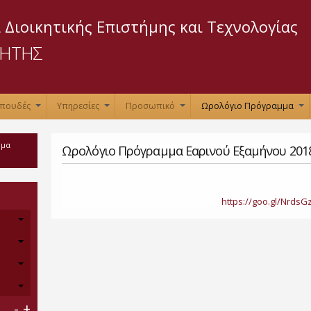
Παράκαμψη
προς το
 Διοικητικής Επιστήμης και Τεχνολογίας
κυρίως
ΡΗΤΗΣ
περιεχόμενο
Σπουδές
Υπηρεσίες
Προσωπικό
Ωρολόγιο Πρόγραμμα
+
+
+
+
μμα
Ωρολόγιο Πρόγραμμα Εαρινού Εξαμήνου 201
https://goo.gl/NrdsG
-
+