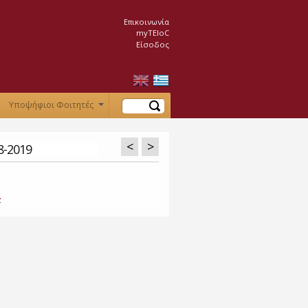
Επικοινωνία
myTEIoC
Είσοδος
Αναζήτηση
Υποψήφιοι Φοιτητές
+
<
>
8-2019
z