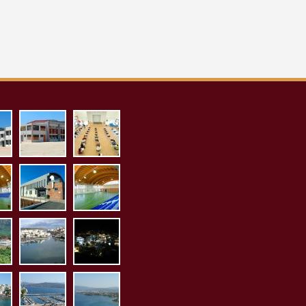
_proaylio.jpg
aith_pollaplon_ex.jpg
aith_pollaplon_es.jpg
1.jpg
sto_es1.jpg
kleisto_ex1.jpg
kleisto_es2.jpg
1.jpg
orama2.jpg
limnh5.jpg
p1020026.jpg
jpg
20084.jpg
p1020085.jpg
p1020086.jpg