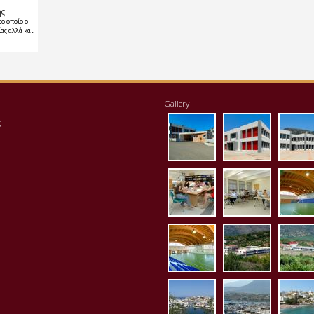
ης
το οποίο ο
ας αλλά και
Gallery
eisodos.jpg
ktirio1.jpg
apo
ς
vivliothiki.jpg
ergastirio
klei
kleisto_es3.jpg
panorama
pan
p1020081.jpg
p1020083.
p10