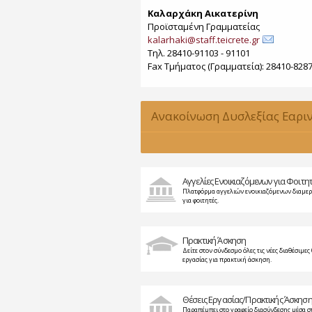
Καλαρχάκη Αικατερίνη
Προϊσταμένη Γραμματείας
kalarhaki@staff.teicrete.gr
Τηλ. 28410-91103 - 91101
Fax Τµήµατος (Γραµµατεία): 28410-828
Ανακοίνωση Δυσλεξίας Εαρι
2015-2016
Αγγελίες Ενοικιαζόμενων για Φοιτη
Πλατφόρμα αγγελιών ενοικιαζόμενων διαμε
για φοιτητές.
Πρακτική Άσκηση
Δείτε στον σύνδεσμο όλες τις νέες διαθέσιμες 
εργασίας για πρακτική άσκηση.
Θέσεις Εργασίας/Πρακτικής Άσκησ
Παραπέμπει στο γραφείο διασύνδεσης μέσα σ