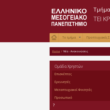
Τμήμα
ΤΕΙ Κ
Το τμήμα
Προπτυχιακές 
+
Home
/
Νέα - Ανακοινώσεις
Oμάδα Χρηστών
Επισκέπτες
Ερευνητές
Μεταπτυχιακοί Φοιτητές
Προσωπικό
?