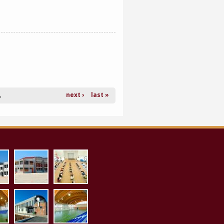
next ›
last »
…
_proaylio.jpg
aith_pollaplon_ex.jpg
aith_pollaplon_es.jpg
1.jpg
sto_es1.jpg
kleisto_ex1.jpg
kleisto_es2.jpg