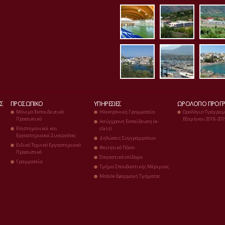
kleisto_es3.jpg
panorama
pan
p1020081.jpg
p1020083.
p10
Σ
ΠΡΟΣΩΠΙΚΌ
ΥΠΗΡΕΣΊΕΣ
ΩΡΟΛΌΓΙΟ ΠΡΌΓ
Μόνιμο Εκπαιδευτικό
Ηλεκτρονική Γραμματεία
Ωρολόγιο Πρόγραμ
Προσωπικό
Εξαμήνου 2018-201
Ασύγχρονη Εκπαίδευση (e-
Επιστημονικοί και
class)
Εργαστηριακοί Συνεργάτες
Δηλώσεις Συγγραμμάτων
Ειδικό Τεχνικό Εργαστηριακό
Φοιτητικό Πάσο
Προσωπικό
Στεγαστικό επίδομα
Γραμματεία
Τμήμα Σπουδαστικής Μέριμνας
Mobile Εφαρμογή Τμήματος