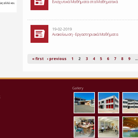
Ενισχυτικά Μαθήματα στα Μαθηματικά
ας αλλά και
19-02-2019
Ανακοίνωση - Εργαστηριακά Μαθήματα
« first
‹ previous
1
3
4
5
6
7
8
9
2
Gallery
eisodos.jpg
ktirio1.jpg
apo
ς
vivliothiki.jpg
ergastirio
klei