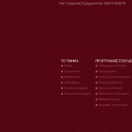
Fax Τµήµατος (Γραµµατεία): 28410-82879
ΤΟ ΤΜΉΜΑ
ΠΡΟΠΤΥΧΙΑΚΈΣ ΣΠΟΥΔΈ
Στόχοι
Πρόγραμμα Σπουδών
Γραμματεία
Συγγράμματα
Εργαστήρια
Ακαδημαϊκό Ημερολόγιο
Βιβλιοθήκη
Πτυχιακή Εργασία
Πώς θα μας βρείτε
Πρακτική Άσκηση
Εικονική Περιήγηση
Εξεταστική Διαδικασία
Βαθμός Πτυχίου
Εγγραφές - Ανανεώσεις