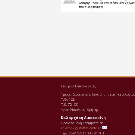
φοιτητής μπορεί να αναζητήσει θέσεις εργασί
πρακτικής άσκησης
Στοιχεία Επικοινωνίας
Τμήμα Διοικητικής Επιστήμης και Τεχνολογία
Τ.Θ. 128
Τ.Κ. 72100
Άγιος Νικόλαος Κρήτης
Καλαρχάκη Αικατερίνη
Προϊσταμένη Γραμματείας
kalarhaki@staff.teicrete.gr
Τηλ. 28410-91103 - 91101