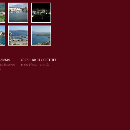
1.jpg
orama2.jpg
limnh5.jpg
p1020026.jpg
jpg
20084.jpg
p1020085.jpg
p1020086.jpg
ΡΑΜΜΑ
ΥΠΟΨΉΦΙΟΙ ΦΟΙΤΗΤΈΣ
μα Εαρινού
Υποψήφιοι Φοιτητές
9