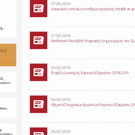
07-05-2019
Δανεισμός παλαιών σταθμών εργασίας shuttle σε φ
79
27-03-2019
Μαθητικό Φεστιβάλ Ψηφιακής Δημιουργίας στο Τ
νού
20-03-2019
Έναρξη Διανομής Εαρινού Εξαμήνου 2018-2019
τές
ρισμάτων
04-03-2019
Θέματα Πτυχιακών Εργασιών Εαρινού Εξαμήνου 20
θέσεις
ης
26-02-2019
το οποίο ο