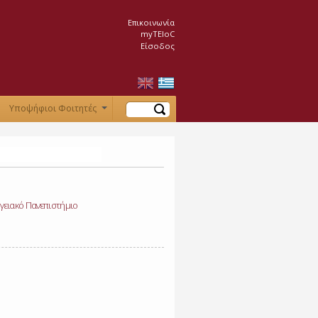
Επικοινωνία
myTEIoC
Είσοδος
Αναζήτηση
Υποψήφιοι Φοιτητές
+
ογειακό Πανεπιστήμιο