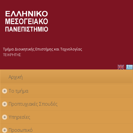
Παράκαμψη
προς το
κυρίως
περιεχόμενο
Τμήμα Διοικητικής Επιστήμης και Τεχνολογίας
ΤΕΙ ΚΡΗΤΗΣ
Αρχική
Το τμήμα
+
Προπτυχιακές Σπουδές
+
Υπηρεσίες
+
Προσωπικό
+