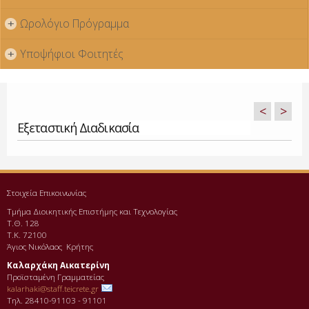
Ωρολόγιο Πρόγραμμα
+
Υποψήφιοι Φοιτητές
+
<
>
Εξεταστική Διαδικασία
Στοιχεία Επικοινωνίας
Τμήμα Διοικητικής Επιστήμης και Τεχνολογίας
Τ.Θ. 128
Τ.Κ. 72100
Άγιος Νικόλαος Κρήτης
Καλαρχάκη Αικατερίνη
Προϊσταμένη Γραμματείας
kalarhaki@staff.teicrete.gr
Τηλ. 28410-91103 - 91101