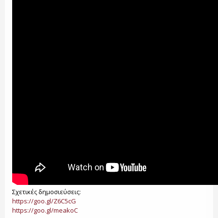
Σχετικές δημοσιεύσεις:
https://goo.gl/Z6C5cG
https://goo.gl/meakoC