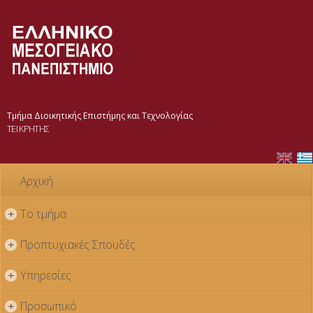
Παράκαμψη
προς το
κυρίως
περιεχόμενο
Τμήμα Διοικητικής Επιστήμης και Τεχνολογίας
ΤΕΙ ΚΡΗΤΗΣ
Αρχική
Το τμήμα
+
Προπτυχιακές Σπουδές
+
Υπηρεσίες
+
Προσωπικό
+