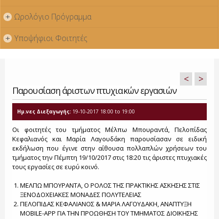
Ωρολόγιο Πρόγραμμα
+
Υποψήφιοι Φοιτητές
+
<
>
Παρουσίαση άριστων πτυχιακών εργασιών
Ημ.νες Διεξαγωγής:
19-10-2017
18:00
to
19:00
Oι φοιτητές του τμήματος Μέλπω Μπουραντά, Πελοπίδας
Κεφαλιανός και Μαρία Λαγουδάκη παρουσίασαν σε ειδική
εκδήλωση που έγινε στην αίθουσα πολλαπλών χρήσεων του
τμήματος την Πέμπτη 19/10/2017 στις 18:20 τις άριστες πτυχιακές
τους εργασίες σε ευρύ κοινό.
ΜΕΛΠΩ ΜΠΟΥΡΑΝΤΑ, Ο ΡΟΛΟΣ ΤΗΣ ΠΡΑΚΤΙΚΗΣ ΑΣΚΗΣΗΣ ΣΤΙΣ
ΞΕΝΟΔΟΧΕΙΑΚΕΣ ΜΟΝΑΔΕΣ ΠΟΛΥΤΕΛΕΙΑΣ
ΠΕΛΟΠΙΔΑΣ ΚΕΦΑΛΙΑΝΟΣ & ΜΑΡΙΑ ΛΑΓΟΥΔΑΚΗ, ΑΝΑΠΤΥΞΗ
MOBILE-APP ΓΙΑ ΤΗΝ ΠΡΟΩΘΗΣΗ ΤΟΥ ΤΜΗΜΑΤΟΣ ΔΙΟΙΚΗΣΗΣ