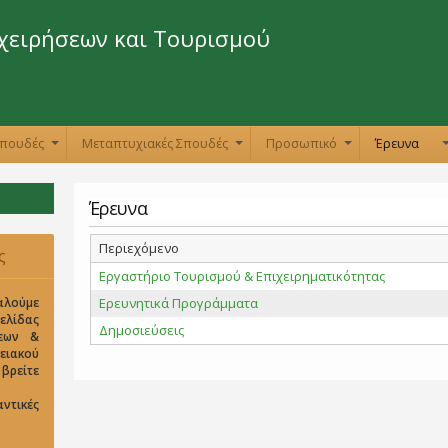
Παράκαμψη
προς το
χειρήσεων και Τουρισμού
κυρίως
περιεχόμενο
Σπουδές
Μεταπτυχιακές Σπουδές
Προσωπικό
Έρευνα
+
+
+
Έρευνα
Περιεχόμενο
ς
Εργαστήριο Τουρισμού & Επιχειρηματικότητας
αλούμε
Ερευνητικά Προγράμματα
σελίδας
Δημοσιεύσεις
σεων &
ειακού
είτε
ντικές