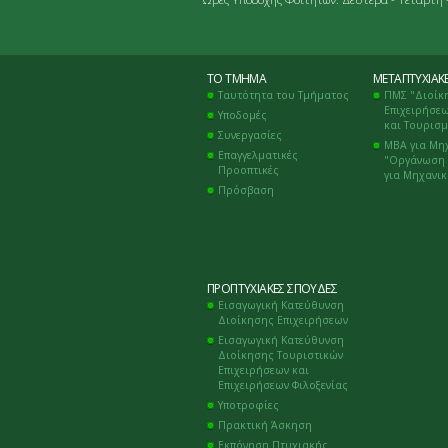
ΤΟ ΤΜΉΜΑ
ΜΕΤΑΠΤΥΧΙΑΚ
Ταυτότητα του Τμήματος
ΠΜΣ "Διοίκ
Επιχειρήσεω
Υποδομές
και Τουρισ
Συνεργασίες
ΜΒΑ για Μη
Επαγγελματικές
"Οργάνωση 
Προοπτικές
για Μηχανι
Πρόσβαση
ΠΡΟΠΤΥΧΙΑΚΈΣ ΣΠΟΥΔΈΣ
Εισαγωγική Κατεύθυνση
Διοίκησης Επιχειρήσεων
Εισαγωγική Κατεύθυνση
Διοίκησης Τουριστικών
Επιχειρήσεων και
Επιχειρήσεων Φιλοξενίας
Υποτροφίες
Πρακτική Άσκηση
Εκπόνηση Πτυχιακής