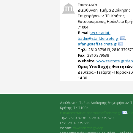
Επικοινωνία
Διεύθυνση: Τμήμα Διοίκησης
Επιχειρήσεων, ΤΕΙ Κρήτης,
Εσταυρωμένος, Ηράκλειο Κρήτ
71004
E-mail
secretariat-
badm@staff.teicrete.gr
,
afan@staff.teicrete.gr
Tηλ
: 2810 379613, 2810 37967
Fax
: 2810 379638
Website:
www.teicrete.gr/dep
Ώρες Υποδοχής Φοιτητών
Δευτέρα - Τετάρτη - Παρασκευή
14.30
Διεύθυνση: Τμήμα Διοίκησης Επιχειρήσεων, Τ
Κρήτης, ΤΚ 71004
E-mailsecretariat-badm@staff.teicrete.gr
,
af
Tηλ: 2810 379613, 2810 379679
Fax: 2810 379638
Website:
www.teicrete.gr/dep
Ώρες Υποδοχής Φοιτητών: Δευτέρα - Τετάρτη 