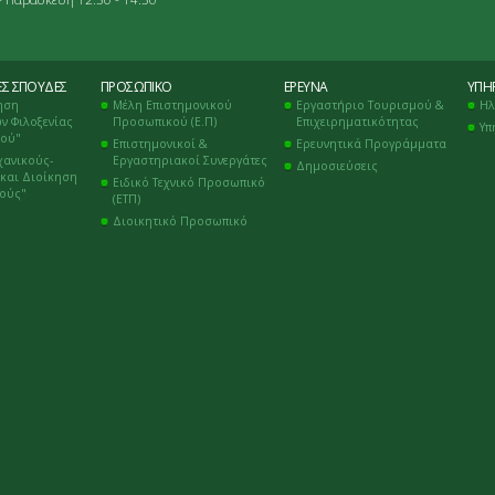
ΈΣ ΣΠΟΥΔΈΣ
ΠΡΟΣΩΠΙΚΌ
ΈΡΕΥΝΑ
ΥΠΗΡ
ηση
Μέλη Επιστημονικού
Εργαστήριο Τουρισμού &
Ηλ
ν Φιλοξενίας
Προσωπικού (Ε.Π)
Επιχειρηματικότητας
Υπ
μού"
Επιστημονικοί &
Ερευνητικά Προγράμματα
χανικούς-
Εργαστηριακοί Συνεργάτες
Δημοσιεύσεις
και Διοίκηση
Ειδικό Τεχνικό Προσωπικό
κούς"
(ΕΤΠ)
Διοικητικό Προσωπικό