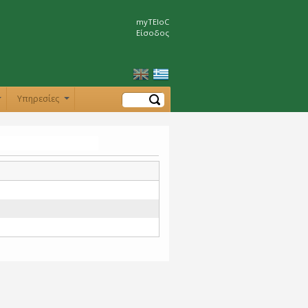
myTEIoC
Είσοδος
Αναζήτηση
Υπηρεσίες
+
+