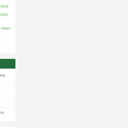
ητές)
τητές
-class
New
ειο