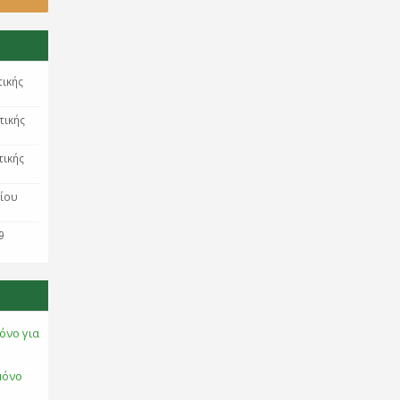
τικής
τικής
τικής
ρίου
9
όνο για
μόνο