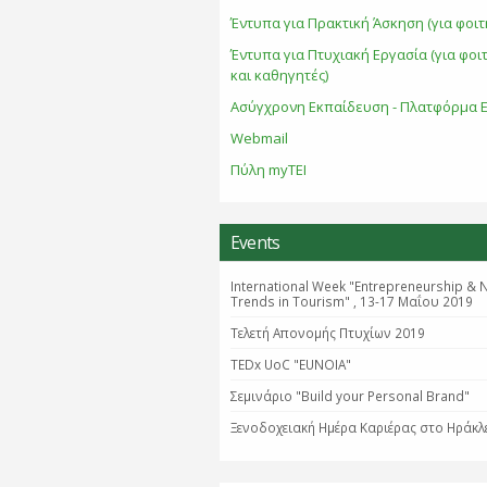
Έντυπα για Πρακτική Άσκηση (για φοιτ
Έντυπα για Πτυχιακή Εργασία (για φοι
και καθηγητές)
Ασύγχρονη Εκπαίδευση - Πλατφόρμα E
Webmail
Πύλη myTEI
Events
International Week "Entrepreneurship & 
Trends in Tourism" , 13-17 Μαΐου 2019
Τελετή Απονομής Πτυχίων 2019
TEDx UoC "EUNOIA"
Σεμινάριο "Βuild your Personal Brand"
Ξενοδοχειακή Ημέρα Καριέρας στο Ηράκλ