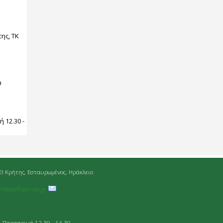
ης, ΤΚ
9
:
 12.30 -
ΕΙ Κρήτης, Εσταυρωμένος, Ηράκλειο
an@staff.teicrete.gr
- Παρασκευή 12.30 - 14.30