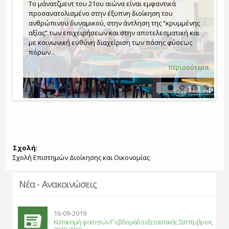
Το μάνατζμεντ του 21ου αιώνα είναι εμφαντικά
προσανατολισμένο στην έξυπνη διοίκηση του
Συνεργασία του Τμήματος Διοίκησης
ανθρώπινου δυναμικού, στην άντληση της “κρυμμένης
Επιχειρήσεων με το Πανεπιστήμιο του
αξίας” των επιχειρήσεων και στην αποτελεσματική και
Ανακοινώσεις
Events
Regensburg
με κοινωνική ευθύνη διαχείριση των πάσης φύσεως
πόρων...
Νέα-Ανακοινώσεις..
Γεγονότα..
..
περισσότερα
περισσότερα
περισσότερα
περισσότερα
Σχολή:
Σχολή Επιστημών Διοίκησης και Οικονομίας
Νέα - Ανακοινώσεις
16-09-2019
Κατανομή φοιτητών Γ' εβδομάδα εξεταστικής Σεπτέμβριος