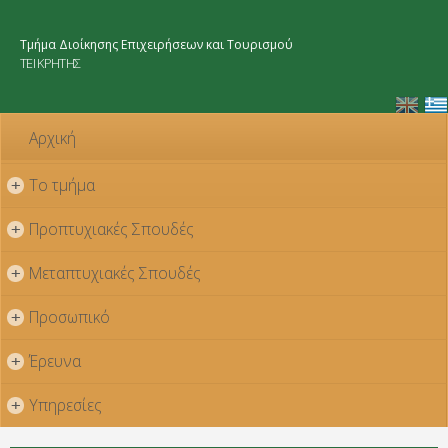
Παράκαμψη
προς το
Τμήμα Διοίκησης Επιχειρήσεων και Τουρισμού
κυρίως
ΤΕΙ ΚΡΗΤΗΣ
περιεχόμενο
Αρχική
Το τμήμα
+
Προπτυχιακές Σπουδές
+
Μεταπτυχιακές Σπουδές
+
Προσωπικό
+
Έρευνα
+
Υπηρεσίες
+