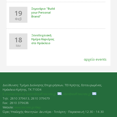
Σεμινάριο "Βuild
19
your Personal
Brand"
Φεβ
Ξενοδοχειακή
18
Ημέρα Καριέρας
στο Ηράκλειο
Ιαν
αρχείο events
Διεύθυνση: Τμήμα Διοίκησης Επιχειρήσεων, ΤΕΙ Κρήτης, Εσταυρωμένος,
Ηράκλειο Κρήτης, ΤΚ 71004
E-mailsecretariat-badm@staff.teicrete.gr
,
afan@staff.teicrete.gr
Tηλ: 2810 379613, 2810 379679
Fax: 2810 379638
Website:
www.teicrete.gr/dep
Ώρες Υποδοχής Φοιτητών: Δευτέρα - Τετάρτη - Παρασκευή 12.30 - 14.30