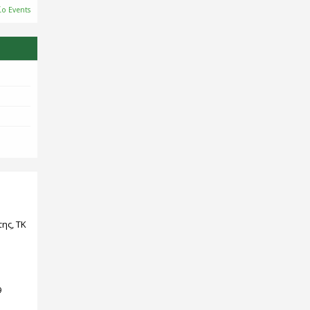
ίο Events
ης, ΤΚ
9