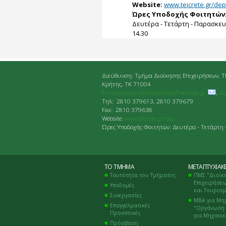
Website:
www.teicrete.gr/dep
Ώρες Υποδοχής Φοιτητών
Δευτέρα - Τετάρτη - Παρασκευή
14.30
Διεύθυνση: Τμήμα Διοίκησης Επιχειρήσεων, Τ
Κρήτης, ΤΚ 71004
E-mailsecretariat-badm@staff.teicrete.gr
,
af
Tηλ: 2810 379613, 2810 379679
Fax: 2810 379638
Website:
www.teicrete.gr/dep
Ώρες Υποδοχής Φοιτητών: Δευτέρα - Τετάρτη 
ΤΟ ΤΜΉΜΑ
ΜΕΤΑΠΤΥΧΙΑΚ
Ταυτότητα του Τμήματος
ΠΜΣ "Διοίκ
Επιχειρήσεω
Υποδομές
και Τουρισ
Συνεργασίες
ΜΒΑ για Μη
Επαγγελματικές
"Οργάνωση 
Προοπτικές
για Μηχανι
Πρόσβαση