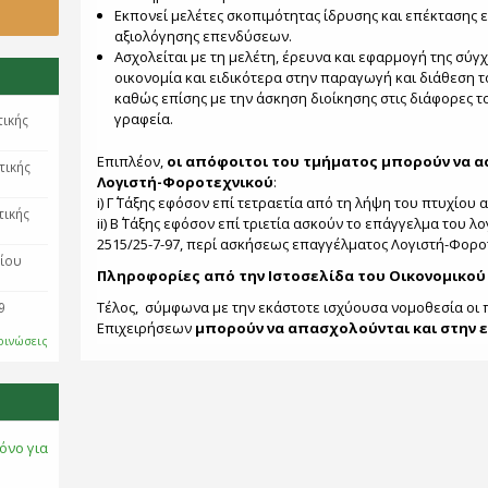
Εκπονεί μελέτες σκοπιμότητας ίδρυσης και επέκτασης 
αξιολόγησης επενδύσεων.
Ασχολείται με τη μελέτη, έρευνα και εφαρμογή της σύγ
οικονομία και ειδικότερα στην παραγωγή και διάθεση 
καθώς επίσης με την άσκηση διοίκησης στις διάφορες τ
γραφεία.
τικής
Επιπλέον,
οι απόφοιτοι του τμήματος μπορούν να α
τικής
Λογιστή-Φοροτεχνικού
:
i) Γ΄ Τάξης εφόσον επί τετραετία από τη λήψη του πτυχίου
τικής
ii) Β΄ Τάξης εφόσον επί τριετία ασκούν το επάγγελμα του λ
2515/25-7-97, περί ασκήσεως επαγγέλματος Λογιστή-Φορο
ρίου
Πληροφορίες από την Ιστοσελίδα του Οικονομικού
Τέλος, σύμφωνα με την εκάστοτε ισχύουσα νομοθεσία οι 
9
Επιχειρήσεων
μπορούν να απασχολούνται και στην 
οινώσεις
όνο για