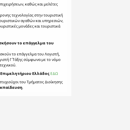
επιχειρήσεων, καθώς και μελέτες
χρονης τεχνολογίας στην τουριστική
τουριστικών αγαθών και υπηρεσιών,
ουριστικές μονάδες και τουριστικά
σκήσουν το επάγγελμα του
 ασκούν το επάγγελμα του Λογιστή,
ογιστή Γ΄ Τάξης σύμφωνα με το νόμο
τεχνικού.
 Επιμελητήριου Ελλάδος
ΕΔΩ
πτυχιούχοι του Τμήματος Διοίκησης
εκπαίδευση
.