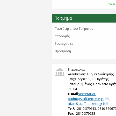
Αρχε
Το τμήμα
Ταυτότητα του Τμήματος
Υποδομές
Συνεργασίες
Πρόσβαση
Επικοινωνία
Διεύθυνση: Τμήμα Διοίκησης
Επιχειρήσεων, ΤΕΙ Κρήτης,
Εσταυρωμένος, Ηράκλειο Κρήτ
71004
E-mail
secretariat-
badm@staff.teicrete.gr
,
afan@staff.teicrete.gr
Tηλ
: 2810 379613, 2810 37967
Fax
: 2810 379638