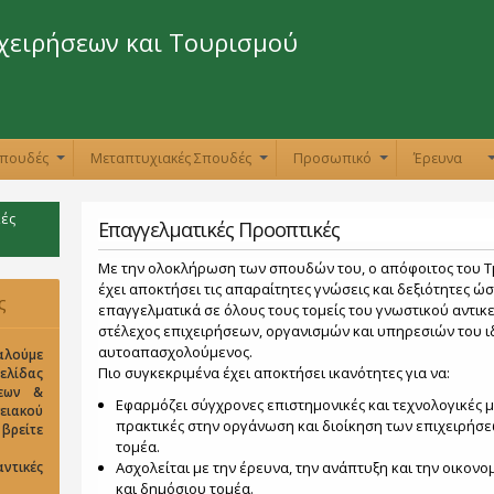
Παράκαμψη
προς το
χειρήσεων και Τουρισμού
κυρίως
περιεχόμενο
Σπουδές
Μεταπτυχιακές Σπουδές
Προσωπικό
Έρευνα
+
+
+
ές
Επαγγελματικές Προοπτικές
Με την ολοκλήρωση των σπουδών του, ο απόφοιτος του Τ
έχει αποκτήσει τις απαραίτητες γνώσεις και δεξιότητες ώ
ς
επαγγελματικά σε όλους τους τομείς του γνωστικού αντικε
στέλεχος επιχειρήσεων, οργανισμών και υπηρεσιών του ιδ
αυτοαπασχολούμενος.
αλούμε
Πιο συγκεκριμένα έχει αποκτήσει ικανότητες για να:
σελίδας
σεων &
Εφαρμόζει σύγχρονες επιστημονικές και τεχνολογικές μ
ειακού
πρακτικές στην οργάνωση και διοίκηση των επιχειρήσε
είτε
τομέα.
ντικές
Ασχολείται με την έρευνα, την ανάπτυξη και την οικονο
και δημόσιου τομέα.