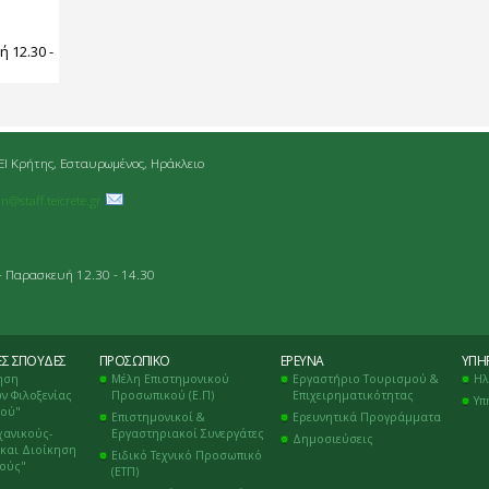
:
 12.30 -
ΕΙ Κρήτης, Εσταυρωμένος, Ηράκλειο
an@staff.teicrete.gr
- Παρασκευή 12.30 - 14.30
ΈΣ ΣΠΟΥΔΈΣ
ΠΡΟΣΩΠΙΚΌ
ΈΡΕΥΝΑ
ΥΠΗΡ
ηση
Μέλη Επιστημονικού
Εργαστήριο Τουρισμού &
Ηλ
ν Φιλοξενίας
Προσωπικού (Ε.Π)
Επιχειρηματικότητας
Υπ
μού"
Επιστημονικοί &
Ερευνητικά Προγράμματα
χανικούς-
Εργαστηριακοί Συνεργάτες
Δημοσιεύσεις
και Διοίκηση
Ειδικό Τεχνικό Προσωπικό
κούς"
(ΕΤΠ)