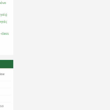
μόνο
ητές)
τητές
-class
New
ειο