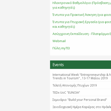
Ηλεκτρονικό Βαθμολόγιο (Πρόσβαση 
για καθηγητές)
Έντυπα για Πρακτική Άσκηση (για φοιτ
Έντυπα για Πτυχιακή Εργασία (για φοι
και καθηγητές)
Ασύγχρονη Εκπαίδευση - Πλατφόρμα E
Webmail
Πύλη myTEI
Events
International Week "Entrepreneurship & 
Trends in Tourism" , 13-17 Μαΐου 2019
Τελετή Απονομής Πτυχίων 2019
TEDx UoC "EUNOIA"
Σεμινάριο "Βuild your Personal Brand"
Ξενοδοχειακή Ημέρα Καριέρας στο Ηράκλ