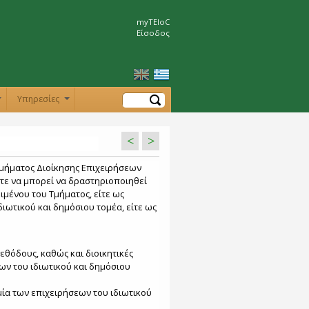
myTEIoC
Είσοδος
Αναζήτηση
Υπηρεσίες
+
+
<
>
μήματος Διοίκησης Επιχειρήσεων
στε να μπορεί να δραστηριοποιηθεί
ιμένου του Τμήματος, είτε ως
ιωτικού και δημόσιου τομέα, είτε ως
εθόδους, καθώς και διοικητικές
ων του ιδιωτικού και δημόσιου
μία των επιχειρήσεων του ιδιωτικού