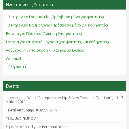
Ηλεκτρονικές Υπηρεσίες
Ηλεκτρονική Γραμματεία (Πρόσβαση μόνο για φοιτητές)
Ηλεκτρονικό Βαθμολόγιο (Πρόσβαση μόνο για καθηγητές)
Έντυπα για Πρακτική Άσκηση (για φοιτητές)
Έντυπα για Πτυχιακή Εργασία (για φοιτητές και καθηγητές)
Ασύγχρονη Εκπαίδευση - Πλατφόρμα E-class
Webmail
Πύλη myTEI
Events
International Week "Entrepreneurship & New Trends in Tourism" , 13-17
Μαΐου 2019
Τελετή Απονομής Πτυχίων 2019
TEDx UoC "EUNOIA"
Σεμινάριο "Βuild your Personal Brand"