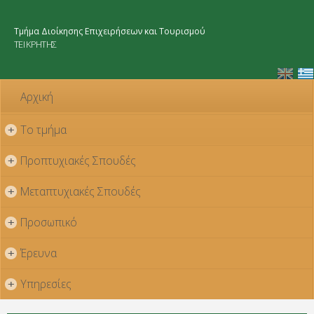
Παράκαμψη
προς το
Τμήμα Διοίκησης Επιχειρήσεων και Τουρισμού
κυρίως
ΤΕΙ ΚΡΗΤΗΣ
περιεχόμενο
Αρχική
Το τμήμα
+
Προπτυχιακές Σπουδές
+
Μεταπτυχιακές Σπουδές
+
Προσωπικό
+
Έρευνα
+
Υπηρεσίες
+