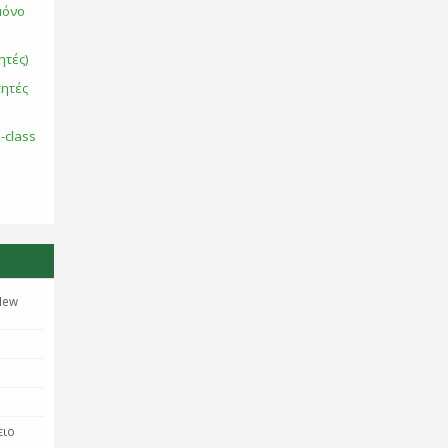
μόνο
ητές)
τητές
-class
New
ειο