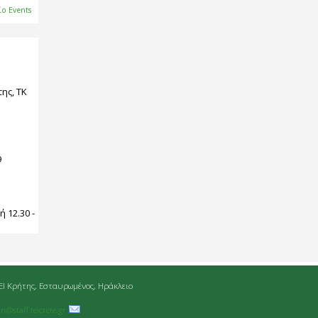
ίο Events
ης, ΤΚ
9
:
 12.30 -
ΕΙ Κρήτης, Εσταυρωμένος, Ηράκλειο
an@staff.teicrete.gr