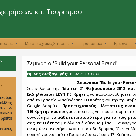
Παράκαμψη
προς το
χειρήσεων και Τουρισμού
κυρίως
περιεχόμενο
Σπουδές
Μεταπτυχιακές Σπουδές
Προσωπικό
Έρευνα
+
+
+
our
Σεμινάριο "Βuild your Personal Brand"
Ημ.νες Διεξαγωγής:
19-02-2019 09:30
ς
Σεμινάριο "Βuild your Perso
Σας καλούμε την
Πέμπτη 21 Φεβρουαρίου 2018, και
Εκδηλώσεων ΣΕΥΠ ΤΕΙ Κρήτης
να παρακολουθήσετε σε
αλούμε
από το Γραφείο Διασύνδεσης ΤΕΙ Κρήτης και την πρωτοβ
σελίδας
Google. Αφορά σε
Προπτυχιακούς – Μεταπτυχιακούς
σεων &
ΤΕΙ Κρήτης και
πραγματοποιείται, για πρώτη φορά στο Τ
ειακού
δυνατότητα
να μάθετε περισσότερα για το πώς μπο
είτε
σας ταυτότητα
με όλα τα διαθέσιμα μέσα. Η συνεργασ
ντικές
ανοιχτών συναντήσεων για τη σταδιοδρομίας “Career M
συνεχή χρονιά από το Γραφείο Διασύνδεσης ΤΕΙ Κρήτης.