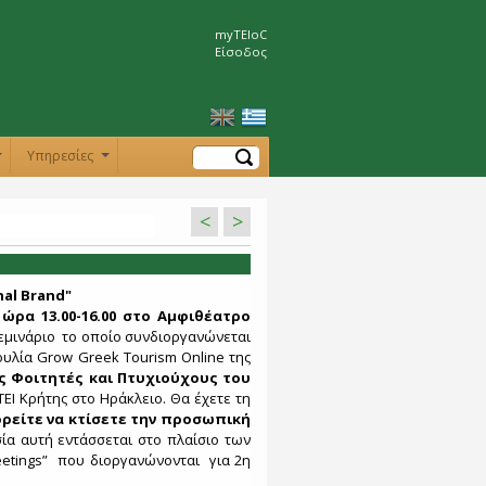
myTEIoC
Είσοδος
Αναζήτηση
Υπηρεσίες
+
+
<
>
nal Brand"
 ώρα 13.00-16.00 στο Αμφιθέατρο
μινάριο το οποίο συνδιοργανώνεται
ουλία Grow Greek Tourism Online της
 Φοιτητές και Πτυχιούχους του
ΕΙ Κρήτης στο Ηράκλειο. Θα έχετε τη
ρείτε να κτίσετε την προσωπική
ία αυτή εντάσσεται στο πλαίσιο των
eetings” που διοργανώνονται για 2η