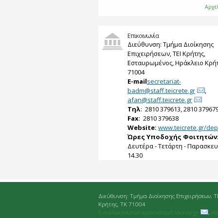
Αρχε
Επικοινωνία
Διεύθυνση: Τμήμα Διοίκησης
Επιχειρήσεων, ΤΕΙ Κρήτης,
Εσταυρωμένος, Ηράκλειο Κρήτ
71004
E-mail
secretariat-
badm@staff.teicrete.gr
,
afan@staff.teicrete.gr
Tηλ
: 2810 379613, 2810 37967
Fax
: 2810 379638
Website:
www.teicrete.gr/dep
Ώρες Υποδοχής Φοιτητών
Δευτέρα - Τετάρτη - Παρασκευή
14.30
Διεύθυνση: Τμήμα Διοίκησης Επιχειρήσεων, Τ
Κρήτης, ΤΚ 71004
E-mailsecretariat-badm@staff.teicrete.gr
,
af