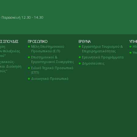
- Παρασκευή 12.30 - 14.30
ΈΣ ΣΠΟΥΔΈΣ
ΠΡΟΣΩΠΙΚΌ
ΈΡΕΥΝΑ
ΥΠΗΡ
ηση
Μέλη Επιστημονικού
Εργαστήριο Τουρισμού &
Ηλ
ν Φιλοξενίας
Προσωπικού (Ε.Π)
Επιχειρηματικότητας
Υπ
μού"
Επιστημονικοί &
Ερευνητικά Προγράμματα
χανικούς-
Εργαστηριακοί Συνεργάτες
Δημοσιεύσεις
και Διοίκηση
Ειδικό Τεχνικό Προσωπικό
κούς"
(ΕΤΠ)
Διοικητικό Προσωπικό