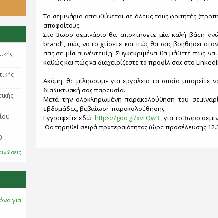
Το σεμινάριο απευθύνεται σε όλους τους φοιτητές (προπτ
αποφοίτους.
Στο 3ωρο σεμινάριο θα αποκτήσετε μία καλή βάση γνώ
brand”, πώς να το χτίσετε και πώς θα σας βοηθήσει στ
σας σε μία συνέντευξη. Συγκεκριμένα θα μάθετε πώς να
τικής
καθώς και πώς να διαχειρίζεστε το προφίλ σας στο LinkedIn
τικής
Ακόμη, θα μιλήσουμε για εργαλεία τα οποία μπορείτε ν
διαδικτυακή σας παρουσία.
τικής
Μετά την ολοκληρωμένη παρακολούθηση του σεμιναρίο
εβδομάδας, βεβαίωση παρακολούθησης.
ρίου
Εγγραφείτε εδώ
https://goo.gl/xvLQw3
, για το 3ωρο σεμι
Θα τηρηθεί σειρά προτεραιότητας (ώρα προσέλευσης 12.3
9
οινώσεις
όνο για