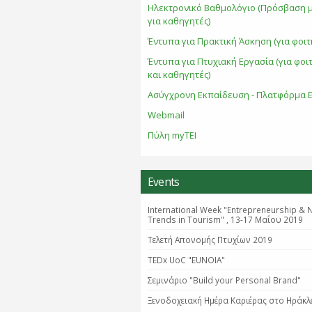
Ηλεκτρονικό Βαθμολόγιο (Πρόσβαση 
για καθηγητές)
Έντυπα για Πρακτική Άσκηση (για φοιτ
Έντυπα για Πτυχιακή Εργασία (για φοι
και καθηγητές)
Ασύγχρονη Εκπαίδευση - Πλατφόρμα E
Webmail
Πύλη myTEI
Events
International Week "Entrepreneurship & 
Trends in Tourism" , 13-17 Μαΐου 2019
Τελετή Απονομής Πτυχίων 2019
TEDx UoC "EUNOIA"
Σεμινάριο "Βuild your Personal Brand"
Ξενοδοχειακή Ημέρα Καριέρας στο Ηράκλ