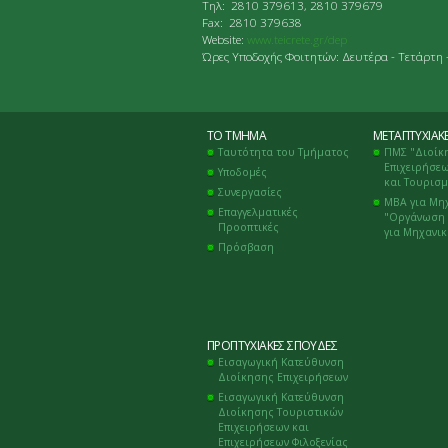
Tηλ: 2810 379613, 2810 379679
Fax: 2810 379638
Website:
www.teicrete.gr/dep
Ώρες Υποδοχής Φοιτητών: Δευτέρα - Τετάρτη 
ΤΟ ΤΜΉΜΑ
ΜΕΤΑΠΤΥΧΙΑΚ
Ταυτότητα του Τμήματος
ΠΜΣ "Διοίκ
Επιχειρήσεω
Υποδομές
και Τουρισ
Συνεργασίες
ΜΒΑ για Μη
Επαγγελματικές
"Οργάνωση 
Προοπτικές
για Μηχανι
Πρόσβαση
ΠΡΟΠΤΥΧΙΑΚΈΣ ΣΠΟΥΔΈΣ
Εισαγωγική Κατεύθυνση
Διοίκησης Επιχειρήσεων
Εισαγωγική Κατεύθυνση
Διοίκησης Τουριστικών
Επιχειρήσεων και
Επιχειρήσεων Φιλοξενίας