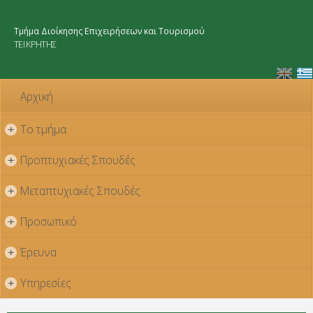
Παράκαμψη
προς το
Τμήμα Διοίκησης Επιχειρήσεων και Τουρισμού
κυρίως
ΤΕΙ ΚΡΗΤΗΣ
περιεχόμενο
Αρχική
Το τμήμα
+
Προπτυχιακές Σπουδές
+
Μεταπτυχιακές Σπουδές
+
Προσωπικό
+
Έρευνα
+
Υπηρεσίες
+