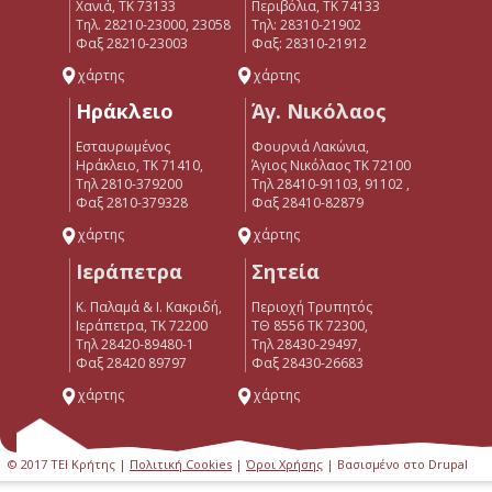
Χανιά, ΤΚ 73133
Περιβόλια, ΤΚ 74133
Τηλ. 28210-23000, 23058
Tηλ: 28310-21902
Φαξ 28210-23003
Φαξ: 28310-21912
χάρτης
χάρτης
Ηράκλειο
Άγ. Νικόλαος
Εσταυρωμένος
Φουρνιά Λακώνια,
Ηράκλειο, ΤΚ 71410,
Άγιος Νικόλαος ΤΚ 72100
Τηλ 2810-379200
Τηλ 28410-91103, 91102 ,
Φαξ 2810-379328
Φαξ 28410-82879
χάρτης
χάρτης
Ιεράπετρα
Σητεία
Κ. Παλαμά & Ι. Κακριδή,
Περιοχή Τρυπητός
Ιεράπετρα, ΤΚ 72200
ΤΘ 8556 ΤΚ 72300,
Tηλ 28420-89480-1
Τηλ 28430-29497,
Φαξ 28420 89797
Φαξ 28430-26683
χάρτης
χάρτης
© 2017 ΤΕΙ Κρήτης |
Πολιτική Cookies
|
Όροι Χρήσης
| Βασισμένο στο Drupal