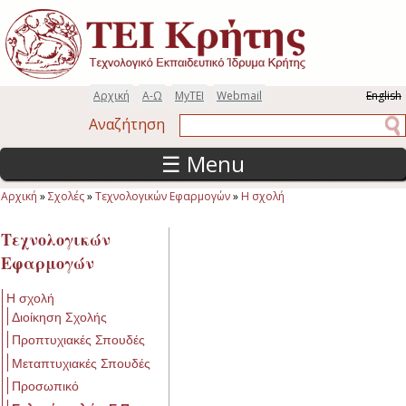
Παράκαμψη προς το κυρίως περιεχόμενο
Αρχική
Α-Ω
MyTEI
Webmail
English
Αναζήτηση
Αναζήτηση
☰ Menu
Αρχική
»
Σχολές
»
Τεχνολογικών Εφαρμογών
»
Η σχολή
Είστε εδώ
Τεχνολογικών
Εφαρμογών
Η σχολή
Διοίκηση Σχολής
Προπτυχιακές Σπουδές
Μεταπτυχιακές Σπουδές
Προσωπικό