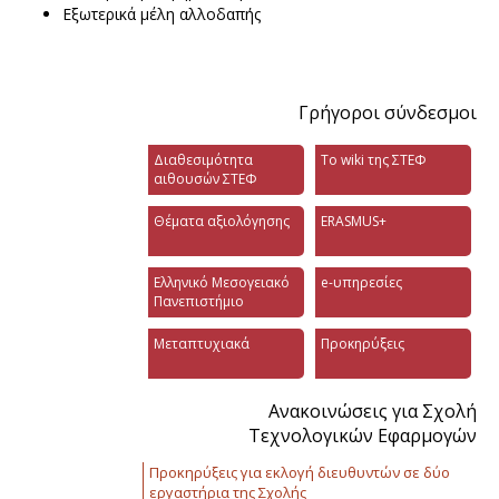
Εξωτερικά μέλη αλλοδαπής
Γρήγοροι σύνδεσμοι
Διαθεσιμότητα
Το wiki της ΣΤΕΦ
αιθουσών ΣΤΕΦ
Θέματα αξιολόγησης
ERASMUS+
Ελληνικό Μεσογειακό
e-υπηρεσίες
Πανεπιστήμιο
Μεταπτυχιακά
Προκηρύξεις
Ανακοινώσεις για Σχολή
Τεχνολογικών Εφαρμογών
Προκηρύξεις για εκλογή διευθυντών σε δύο
εργαστήρια της Σχολής