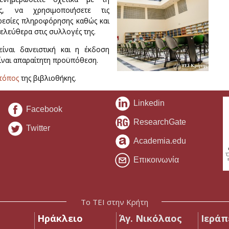
ης, να χρησιμοποιήσετε τις
ρεσίες πληροφόρησης καθώς και
ελεύθερα στις συλλογές της.
ίναι δανειστική και η έκδοση
ίναι απαραίτητη προϋπόθεση.
 τόπος
της βιβλιοθήκης.
Linkedin
Facebook
ResearchGate
Twitter
Academia.edu
Επικοινωνία
Το ΤΕΙ στην Κρήτη
Ηράκλειο
Άγ. Νικόλαος
Ιεράπ