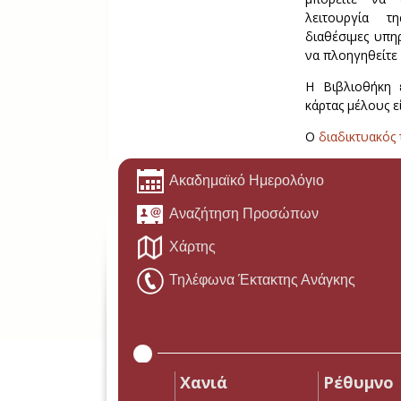
λειτουργία τ
διαθέσιμες υπη
να πλοηγηθείτε 
Η Βιβλιοθήκη ε
κάρτας μέλους ε
Ο
διαδικτυακός
Ακαδημαϊκό Ημερολόγιο
Αναζήτηση Προσώπων
Χάρτης
Τηλέφωνα Έκτακτης Ανάγκης
Χανιά
Ρέθυμνο