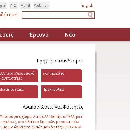
χική
Α-Ω
MyTEI
Webmail
English
αζήτηση
Αναζήτηση
έσεις
Έρευνα
Νέα
Γρήγοροι σύνδεσμοι
Ελληνικό Μεσογειακό
e-υπηρεσίες
Πανεπιστήμιο
Μεταπτυχιακά
Προκηρύξεις
Ανακοινώσεις για Φοιτητές
Υποτροφίες χωρών της αλλοδαπής σε Έλληνες
πηκόους, στο πλαίσιο διμερών μορφωτικών
υμφωνιών για το ακαδημαϊκό έτος 2019-2020»