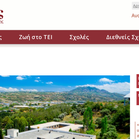
Αρ
Αν
ς
Ζωή στο ΤΕΙ
Σχολές
Διεθνείς Σχ
«
υ
σ