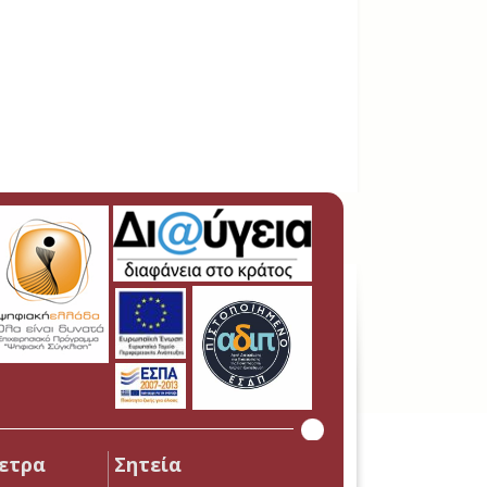
ετρα
Σητεία