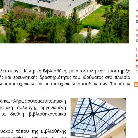
1
K
0
Κ
0
Π
(
Ε
ε
 λειτουργεί Κεντρική Βιβλιοθήκη, με αποστολή την υποστήριξη
1
κής και ερευνητικής δραστηριότητας του Ιδρύματος στο πλαίσιο
ων προπτυχιακών και μεταπτυχιακών σπουδών των Τμημάτων
ια και πλήρως αυτοματοποιημένη
ηφιακή συλλογή, οργανωμένη
α διεθνή βιβλιοθηκονομικά
υακού τόπου της Βιβλιοθήκης
ενημερωθείτε σχετικά με τη