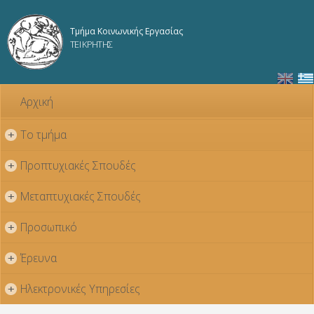
Παράκαμψη
προς το
Τμήμα Κοινωνικής Εργασίας
κυρίως
ΤΕΙ ΚΡΗΤΗΣ
περιεχόμενο
Αρχική
Το τμήμα
+
Προπτυχιακές Σπουδές
+
Μεταπτυχιακές Σπουδές
+
Προσωπικό
+
Έρευνα
+
Ηλεκτρονικές Υπηρεσίες
+