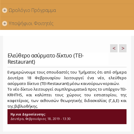
Ωρολόγιο Πρόγραμμα
+
Υποψήφιοι Φοιτητές
+
<
>
Ελεύθερο ασύρματο δίκτυο (TEI-
Restaurant)
Ενημερώνουμε τους σπουδαστές του Τμήματος ότι από σήμερα
Δευτέρα 18 Φεβρουαρίου λειτουργεί ένα νέο, ελεύθερο
ασύρματο δίκτυο (TEI-Restaurant) μέσω καινούριων κεραιών.
Το νέο δίκτυο λειτουργεί συμπληρωματικά προς το υπάρχον ΤΕΙ-
KRHTHS, και καλύπτει τους χώρους του εστιατορίου, της
καφετέριας, των αιθουσών θεωρητικής διδασκαλίας (Γ,Δ,Ε) και
της βιβλιοθήκης.
Ημ.νια Δημοσίευσης:
Δευτέρα, Φεβρουάριος 18, 2019 - 13:30