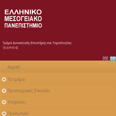
Παράκαμψη
προς το
κυρίως
περιεχόμενο
Τμήμα Διοικητικής Επιστήμης και Τεχνολογίας
ΤΕΙ ΚΡΗΤΗΣ
Αρχική
Το τμήμα
+
Προπτυχιακές Σπουδές
+
Υπηρεσίες
+
Προσωπικό
+