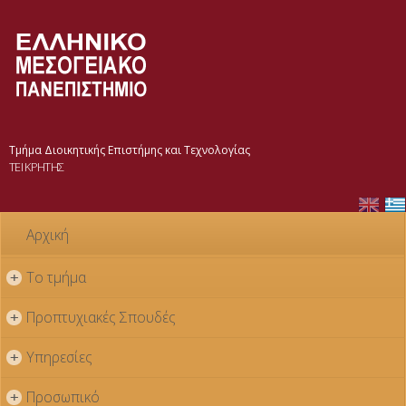
Παράκαμψη
προς το
κυρίως
περιεχόμενο
Τμήμα Διοικητικής Επιστήμης και Τεχνολογίας
ΤΕΙ ΚΡΗΤΗΣ
Αρχική
Το τμήμα
+
Προπτυχιακές Σπουδές
+
Υπηρεσίες
+
Προσωπικό
+