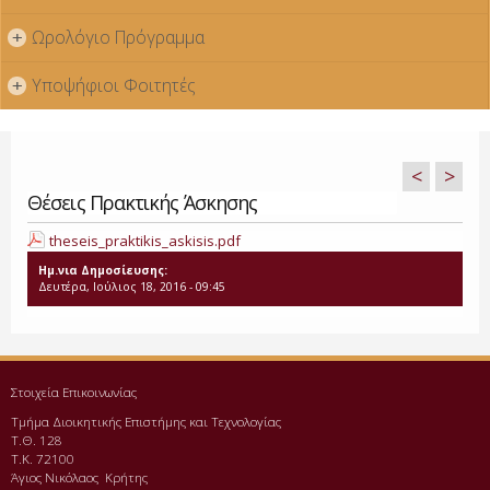
Ωρολόγιο Πρόγραμμα
+
Υποψήφιοι Φοιτητές
+
<
>
Θέσεις Πρακτικής Άσκησης
theseis_praktikis_askisis.pdf
Ημ.νια Δημοσίευσης:
Δευτέρα, Ιούλιος 18, 2016 - 09:45
Στοιχεία Επικοινωνίας
Τμήμα Διοικητικής Επιστήμης και Τεχνολογίας
Τ.Θ. 128
Τ.Κ. 72100
Άγιος Νικόλαος Κρήτης