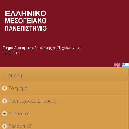
Παράκαμψη
προς το
κυρίως
περιεχόμενο
Τμήμα Διοικητικής Επιστήμης και Τεχνολογίας
ΤΕΙ ΚΡΗΤΗΣ
Αρχική
Το τμήμα
+
Προπτυχιακές Σπουδές
+
Υπηρεσίες
+
Προσωπικό
+