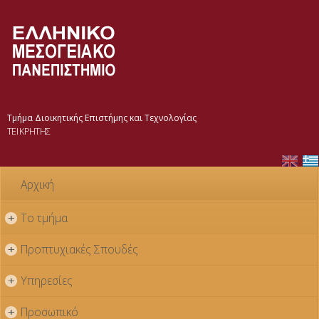
Παράκαμψη
προς το
κυρίως
περιεχόμενο
Τμήμα Διοικητικής Επιστήμης και Τεχνολογίας
ΤΕΙ ΚΡΗΤΗΣ
Αρχική
Το τμήμα
+
Προπτυχιακές Σπουδές
+
Υπηρεσίες
+
Προσωπικό
+