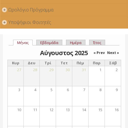
Ωρολόγιο Πρόγραμμα
+
Υποψήφιοι Φοιτητές
+
Μήνας
(ενεργή καρτέλα)
Εβδομάδα
Ημέρα
Έτος
Πρωτεύουσες καρτέλες
Αύγουστος 2025
« Prev
Next »
Κυρ
Δευ
Τρί
Τετ
Πέμ
Παρ
Σάβ
27
28
29
30
31
1
2
3
4
5
6
7
8
9
10
11
12
13
14
15
16