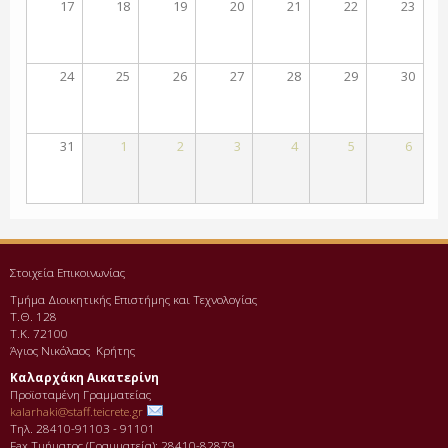
17
18
19
20
21
22
23
24
25
26
27
28
29
30
31
1
2
3
4
5
6
Στοιχεία Επικοινωνίας
Τμήμα Διοικητικής Επιστήμης και Τεχνολογίας
Τ.Θ. 128
Τ.Κ. 72100
Άγιος Νικόλαος Κρήτης
Καλαρχάκη Αικατερίνη
Προϊσταμένη Γραμματείας
kalarhaki@staff.teicrete.gr
Τηλ. 28410-91103 - 91101
Fax Τµήµατος (Γραµµατεία): 28410-82879