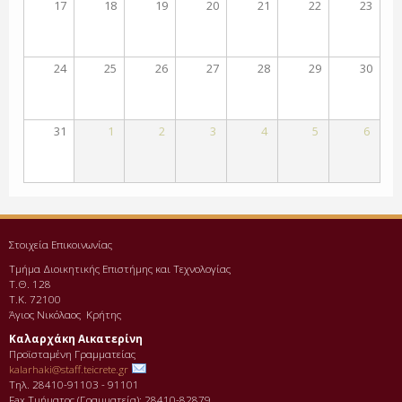
17
18
19
20
21
22
23
24
25
26
27
28
29
30
31
1
2
3
4
5
6
Στοιχεία Επικοινωνίας
Τμήμα Διοικητικής Επιστήμης και Τεχνολογίας
Τ.Θ. 128
Τ.Κ. 72100
Άγιος Νικόλαος Κρήτης
Καλαρχάκη Αικατερίνη
Προϊσταμένη Γραμματείας
kalarhaki@staff.teicrete.gr
Τηλ. 28410-91103 - 91101
Fax Τµήµατος (Γραµµατεία): 28410-82879