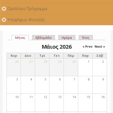
Ωρολόγιο Πρόγραμμα
+
Υποψήφιοι Φοιτητές
+
Μήνας
(ενεργή καρτέλα)
Εβδομάδα
Ημέρα
Έτος
Πρωτεύουσες καρτέλες
Μάιος 2026
« Prev
Next »
Κυρ
Δευ
Τρί
Τετ
Πέμ
Παρ
Σάβ
26
27
28
29
30
1
2
3
4
5
6
7
8
9
10
11
12
13
14
15
16