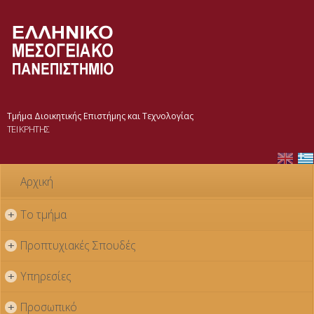
Παράκαμψη
προς το
κυρίως
περιεχόμενο
Τμήμα Διοικητικής Επιστήμης και Τεχνολογίας
ΤΕΙ ΚΡΗΤΗΣ
Αρχική
Το τμήμα
+
Προπτυχιακές Σπουδές
+
Υπηρεσίες
+
Προσωπικό
+