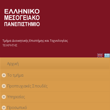
Παράκαμψη
προς το
κυρίως
περιεχόμενο
Τμήμα Διοικητικής Επιστήμης και Τεχνολογίας
ΤΕΙ ΚΡΗΤΗΣ
Αρχική
Το τμήμα
+
Προπτυχιακές Σπουδές
+
Υπηρεσίες
+
Προσωπικό
+