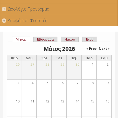
Ωρολόγιο Πρόγραμμα
+
Υποψήφιοι Φοιτητές
+
Μήνας
(ενεργή καρτέλα)
Εβδομάδα
Ημέρα
Έτος
Πρωτεύουσες καρτέλες
Μάιος 2026
« Prev
Next »
Κυρ
Δευ
Τρί
Τετ
Πέμ
Παρ
Σάβ
26
27
28
29
30
1
2
3
4
5
6
7
8
9
10
11
12
13
14
15
16