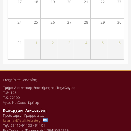
17
18
19
20
21
22
23
24
25
26
27
28
29
30
31
1
2
3
4
5
6
Στοιχεία Επικοινωνίας
Τμήμα Διοικητικής Επιστήμης και Τεχνολογίας
Τ.Θ. 128
Τ.Κ. 72100
Άγιος Νικόλαος Κρήτης
Καλαρχάκη Αικατερίνη
Προϊσταμένη Γραμματείας
kalarhaki@staff.teicrete.gr
Τηλ. 28410-91103 - 91101
Fax Τµήµατος (Γραµµατεία): 28410-82879