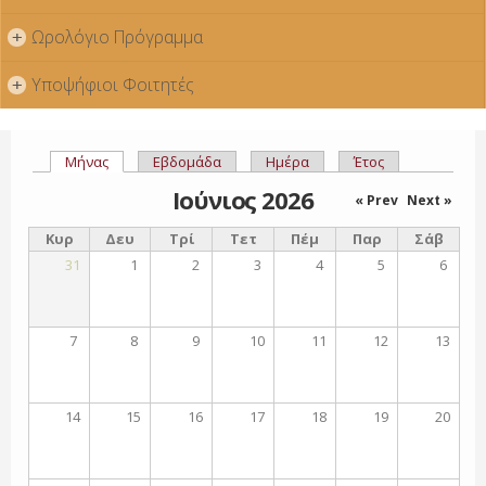
Ωρολόγιο Πρόγραμμα
+
Υποψήφιοι Φοιτητές
+
Μήνας
(ενεργή καρτέλα)
Εβδομάδα
Ημέρα
Έτος
Πρωτεύουσες καρτέλες
Ιούνιος 2026
« Prev
Next »
Κυρ
Δευ
Τρί
Τετ
Πέμ
Παρ
Σάβ
31
1
2
3
4
5
6
7
8
9
10
11
12
13
14
15
16
17
18
19
20