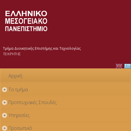
Παράκαμψη
προς το
κυρίως
περιεχόμενο
Τμήμα Διοικητικής Επιστήμης και Τεχνολογίας
ΤΕΙ ΚΡΗΤΗΣ
Αρχική
Το τμήμα
+
Προπτυχιακές Σπουδές
+
Υπηρεσίες
+
Προσωπικό
+