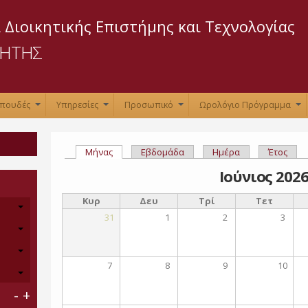
Παράκαμψη
προς το
 Διοικητικής Επιστήμης και Τεχνολογίας
κυρίως
ΡΗΤΗΣ
περιεχόμενο
Σπουδές
Υπηρεσίες
Προσωπικό
Ωρολόγιο Πρόγραμμα
+
+
+
+
Μήνας
(ενεργή καρτέλα)
Εβδομάδα
Ημέρα
Έτος
Πρωτεύουσες καρτέλες
Ιούνιος 202
Κυρ
Δευ
Τρί
Τετ
31
1
2
3
7
8
9
10
-
+