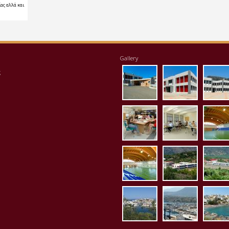
ας αλλά και
Gallery
eisodos.jpg
ktirio1.jpg
apo
ς
vivliothiki.jpg
ergastirio
klei
kleisto_es3.jpg
panorama
pan
p1020081.jpg
p1020083.
p10