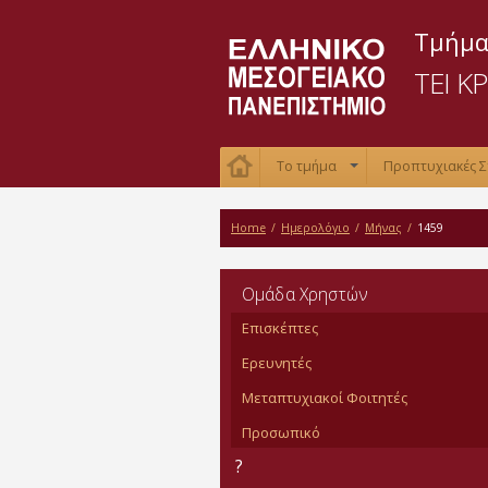
Τμήμα
ΤΕΙ Κ
Το τμήμα
Προπτυχιακές 
+
Home
/
Ημερολόγιο
/
Μήνας
/
1459
Oμάδα Χρηστών
Επισκέπτες
Ερευνητές
Μεταπτυχιακοί Φοιτητές
Προσωπικό
?