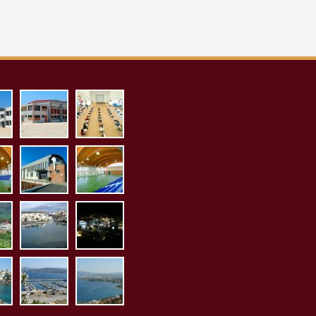
_proaylio.jpg
aith_pollaplon_ex.jpg
aith_pollaplon_es.jpg
1.jpg
sto_es1.jpg
kleisto_ex1.jpg
kleisto_es2.jpg
1.jpg
orama2.jpg
limnh5.jpg
p1020026.jpg
jpg
20084.jpg
p1020085.jpg
p1020086.jpg