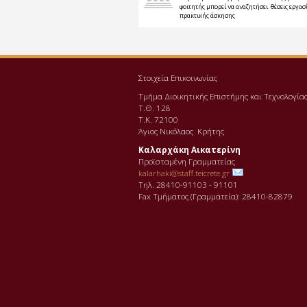
φοιτητής μπορεί να αναζητήσει θέσεις εργασί
πρακτικής άσκησης
Στοιχεία Επικοινωνίας
Τμήμα Διοικητικής Επιστήμης και Τεχνολογία
Τ.Θ. 128
Τ.Κ. 72100
Άγιος Νικόλαος Κρήτης
Καλαρχάκη Αικατερίνη
Προϊσταμένη Γραμματείας
kalarhaki@staff.teicrete.gr
Τηλ. 28410-91103 - 91101
Fax Τµήµατος (Γραµµατεία): 28410-82879