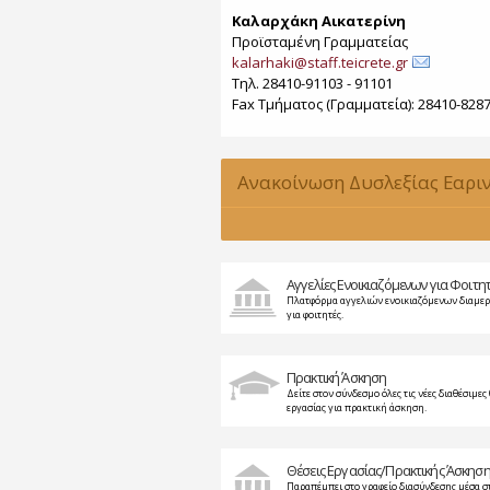
Καλαρχάκη Αικατερίνη
Προϊσταμένη Γραμματείας
kalarhaki@staff.teicrete.gr
Τηλ. 28410-91103 - 91101
Fax Τµήµατος (Γραµµατεία): 28410-828
Ανακοίνωση Δυσλεξίας Εαρι
2015-2016
Αγγελίες Ενοικιαζόμενων για Φοιτη
Πλατφόρμα αγγελιών ενοικιαζόμενων διαμε
για φοιτητές.
Πρακτική Άσκηση
Δείτε στον σύνδεσμο όλες τις νέες διαθέσιμες 
εργασίας για πρακτική άσκηση.
Θέσεις Εργασίας/Πρακτικής Άσκησ
Παραπέμπει στο γραφείο διασύνδεσης μέσα σ