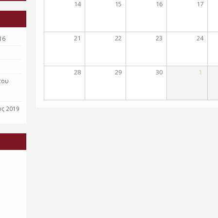
14
15
16
17
21
22
23
24
16
28
29
30
1
του
ος 2019