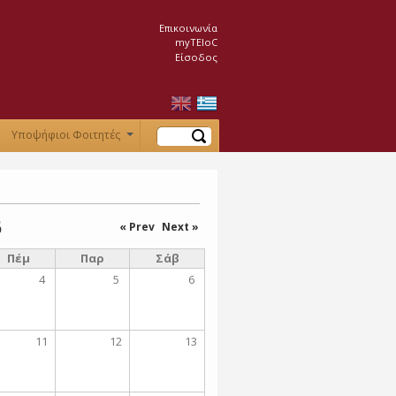
Επικοινωνία
myTEIoC
Είσοδος
Αναζήτηση
Υποψήφιοι Φοιτητές
+
6
« Prev
Next »
Πέμ
Παρ
Σάβ
4
5
6
11
12
13