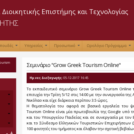
Παράκαμψη
προς το
 Διοικητικής Επιστήμης και Τεχνολογίας
κυρίως
ΡΗΤΗΣ
περιεχόμενο
Σπουδές
Υπηρεσίες
Προσωπικό
Ωρολόγιο Πρόγραμμα
+
+
+
+
Tourism
Σεμινάριο "Grow Greek Tourism Online"
Ημ.νες Διεξαγωγής:
05-12-2017 16:45
Το εκπαιδευτικό σεμινάριο Grow Greek Tourism Online
επιτυχία την Τρίτη 5/12 στις 14:00 με την συνεργασία της
Νικόλαο και είχε διάρκεια περίπου 3.5 ώρες.
Η θεματολογία του αφορά σε βασικά εργαλεία του ψ
Tourism Online είναι μία πρωτοβουλία της Google υπό 
και του Υπουργείου Παιδείας και σε συνεργασία με τον
και το Σύνδεσμο Ελληνικών Τουριστικών Επιχειρήσεων 
100 φοιτητές του τμήματος και έλαβαν την σχετική βεβαίω
-
+