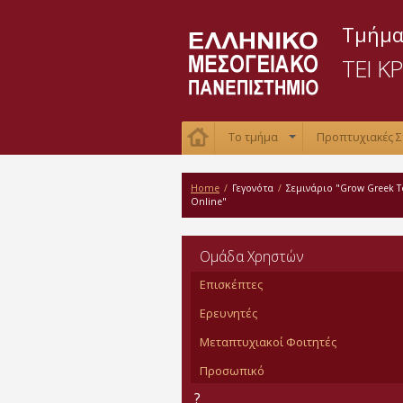
Τμήμα
ΤΕΙ Κ
Το τμήμα
Προπτυχιακές 
+
Home
/
Γεγονότα
/
Σεμινάριο "Grow Greek 
Online"
Oμάδα Χρηστών
Επισκέπτες
Ερευνητές
Μεταπτυχιακοί Φοιτητές
Προσωπικό
?