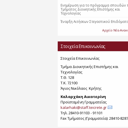
Ενημέρωση για το πρόγραμμα σπουδών 
Τμήματος Διοικητικής Επιστήμης και
Τεχνολογίας
Έναρξη Αιτήσεων Στεγαστικού Επιδόματ
Αρχείο Νέα-Ανακ
Στοιχεία Επικοινωνίας
Στοιχεία Επικοινωνίας
Τμήμα Διοικητικής Επιστήμης και
Τεχνολογίας
Τ.Θ. 128
Τ.Κ. 72100
Άγιος Νικόλαος Κρήτης
Καλαρχάκη Αικατερίνη
Προϊσταμένη Γραμματείας
kalarhaki@staff.teicrete.gr
Τηλ. 28410-91103 - 91101
Fax Τµήµατος (Γραµµατεία): 28410-828