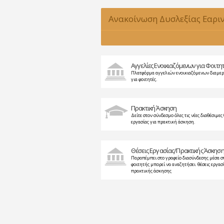
Ανακοίνωση Δυσλεξίας Εαρι
2015-2016
Αγγελίες Ενοικιαζόμενων για Φοιτη
Πλατφόρμα αγγελιών ενοικιαζόμενων διαμε
για φοιτητές.
Πρακτική Άσκηση
Δείτε στον σύνδεσμο όλες τις νέες διαθέσιμες 
εργασίας για πρακτική άσκηση.
Θέσεις Εργασίας/Πρακτικής Άσκησ
Παραπέμπει στο γραφείο διασύνδεσης μέσα σ
φοιτητής μπορεί να αναζητήσει θέσεις εργασί
πρακτικής άσκησης