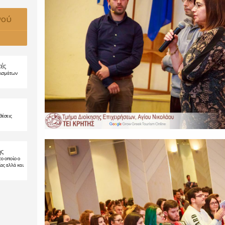
νού
τές
ρισμάτων
θέσεις
ης
το οποίο ο
ας αλλά και