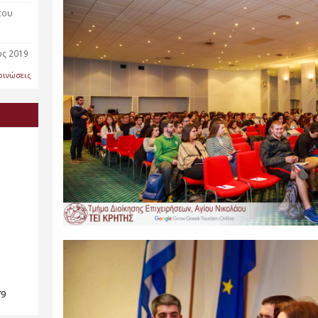
του
ος 2019
οινώσεις
79