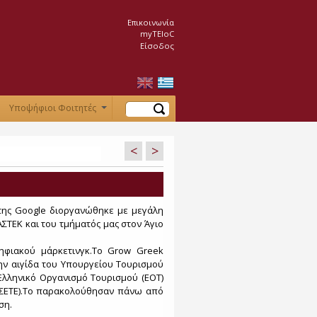
Επικοινωνία
myTEIoC
Είσοδος
Αναζήτηση
Υποψήφιοι Φοιτητές
+
<
>
 της Google διοργανώθηκε με μεγάλη
 ΑΣΤΕΚ και του τμήματός μας στον Άγιο
ηφιακού μάρκετινγκ.Το Grow Greek
την αιγίδα του Υπουργείου Τουρισμού
 Ελληνικό Οργανισμό Τουρισμού (ΕΟΤ)
(ΣΕΤΕ).Το παρακολούθησαν πάνω από
ση.