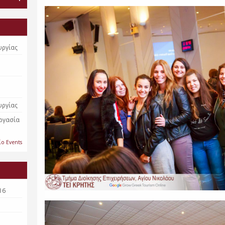
υργίας
υργίας
εργασία
ίο Events
16