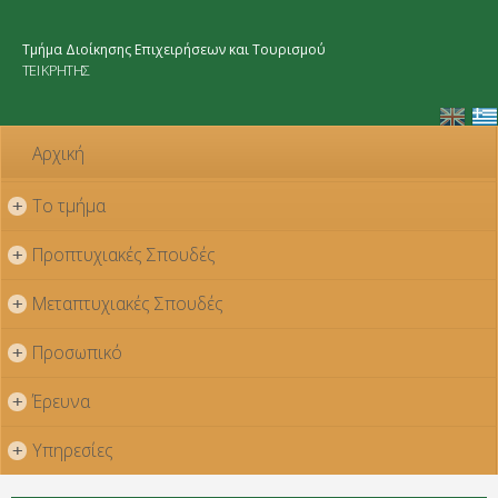
Παράκαμψη
προς το
Τμήμα Διοίκησης Επιχειρήσεων και Τουρισμού
κυρίως
ΤΕΙ ΚΡΗΤΗΣ
περιεχόμενο
Αρχική
Το τμήμα
+
Προπτυχιακές Σπουδές
+
Μεταπτυχιακές Σπουδές
+
Προσωπικό
+
Έρευνα
+
Υπηρεσίες
+