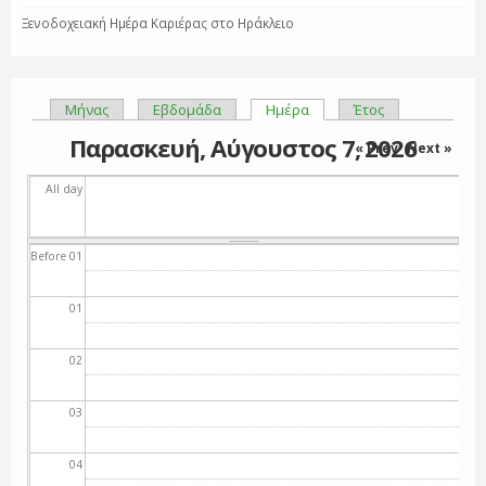
Ξενοδοχειακή Ημέρα Καριέρας στο Ηράκλειο
Μήνας
Εβδομάδα
Ημέρα
(ενεργή καρτέλα)
Έτος
Πρωτεύουσες καρτέλες
Παρασκευή, Αύγουστος 7, 2026
« Prev
Next »
All day
Before 01
01
02
03
04