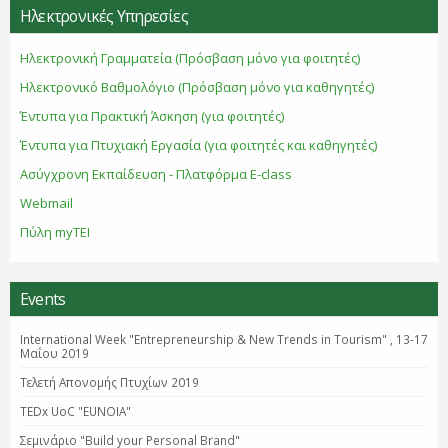
Ηλεκτρονικές Υπηρεσίες
Ηλεκτρονική Γραμματεία (Πρόσβαση μόνο για φοιτητές)
Ηλεκτρονικό Βαθμολόγιο (Πρόσβαση μόνο για καθηγητές)
Έντυπα για Πρακτική Άσκηση (για φοιτητές)
Έντυπα για Πτυχιακή Εργασία (για φοιτητές και καθηγητές)
Ασύγχρονη Εκπαίδευση - Πλατφόρμα E-class
Webmail
Πύλη myTEI
Events
International Week "Entrepreneurship & New Trends in Tourism" , 13-17
Μαΐου 2019
Τελετή Απονομής Πτυχίων 2019
TEDx UoC "EUNOIA"
Σεμινάριο "Βuild your Personal Brand"