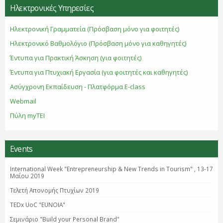
Ηλεκτρονικές Υπηρεσίες
Ηλεκτρονική Γραμματεία (Πρόσβαση μόνο για φοιτητές)
Ηλεκτρονικό Βαθμολόγιο (Πρόσβαση μόνο για καθηγητές)
Έντυπα για Πρακτική Άσκηση (για φοιτητές)
Έντυπα για Πτυχιακή Εργασία (για φοιτητές και καθηγητές)
Ασύγχρονη Εκπαίδευση - Πλατφόρμα E-class
Webmail
Πύλη myTEI
Events
International Week "Entrepreneurship & New Trends in Tourism" , 13-17
Μαΐου 2019
Τελετή Απονομής Πτυχίων 2019
TEDx UoC "EUNOIA"
Σεμινάριο "Βuild your Personal Brand"