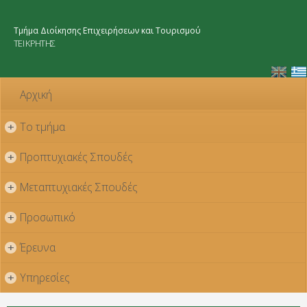
Παράκαμψη
προς το
Τμήμα Διοίκησης Επιχειρήσεων και Τουρισμού
κυρίως
ΤΕΙ ΚΡΗΤΗΣ
περιεχόμενο
Αρχική
Το τμήμα
+
Προπτυχιακές Σπουδές
+
Μεταπτυχιακές Σπουδές
+
Προσωπικό
+
Έρευνα
+
Υπηρεσίες
+