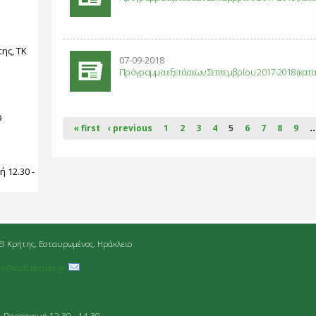
ης, ΤΚ
07-09-2018
Πρόγραμμα εξετάσεων Σεπτεμβρίου 2017-2018 (καταν
9
« first
‹ previous
1
2
3
4
6
7
8
9
5
:
 12.30 -
ΕΙ Κρήτης, Εσταυρωμένος, Ηράκλειο
an@staff.teicrete.gr
- Παρασκευή 12.30 - 14.30