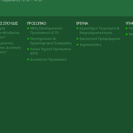
ΈΣ ΣΠΟΥΔΈΣ
ΠΡΟΣΩΠΙΚΌ
ΈΡΕΥΝΑ
ΥΠΗΡ
ηση
Μέλη Επιστημονικού
Εργαστήριο Τουρισμού &
Ηλ
ν Φιλοξενίας
Προσωπικού (Ε.Π)
Επιχειρηματικότητας
Υπ
μού"
Επιστημονικοί &
Ερευνητικά Προγράμματα
χανικούς-
Εργαστηριακοί Συνεργάτες
Δημοσιεύσεις
και Διοίκηση
Ειδικό Τεχνικό Προσωπικό
κούς"
(ΕΤΠ)
Διοικητικό Προσωπικό