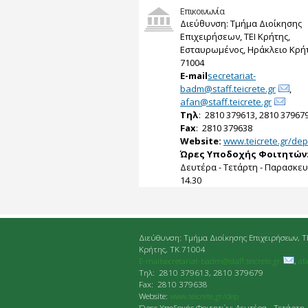
Επικοινωνία
Διεύθυνση: Τμήμα Διοίκησης
Επιχειρήσεων, ΤΕΙ Κρήτης,
Εσταυρωμένος, Ηράκλειο Κρήτ
71004
E-mail
secretariat-
badm@staff.teicrete.gr
,
afan@staff.teicrete.gr
Tηλ
: 2810 379613, 2810 37967
Fax
: 2810 379638
Website:
www.teicrete.gr/dep
Ώρες Υποδοχής Φοιτητών
Δευτέρα - Τετάρτη - Παρασκευή
14.30
Διεύθυνση: Τμήμα Διοίκησης Επιχειρήσεων, Τ
Κρήτης, ΤΚ 71004
E-mailsecretariat-badm@staff.teicrete.gr
,
af
Tηλ: 2810 379613, 2810 379679
Fax: 2810 379638
Website:
www.teicrete.gr/dep
Ώρες Υποδοχής Φοιτητών: Δευτέρα - Τετάρτη 