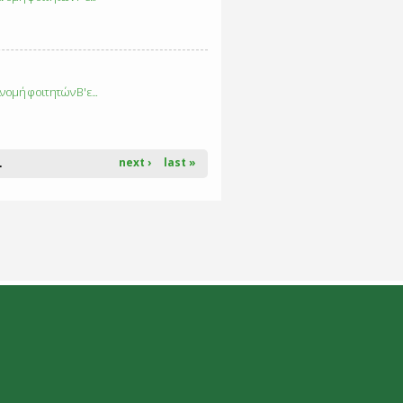
ομή φοιτητών Β' ε...
next ›
last »
…