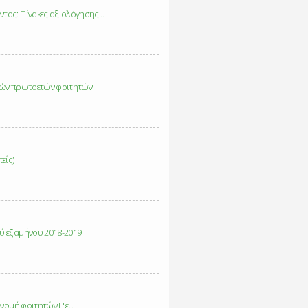
ς: Πίνακες αξιολόγησης...
κών πρωτοετών φοιτητών
είς)
ύ εξαμήνου 2018-2019
μή φοιτητών Γ' ε...