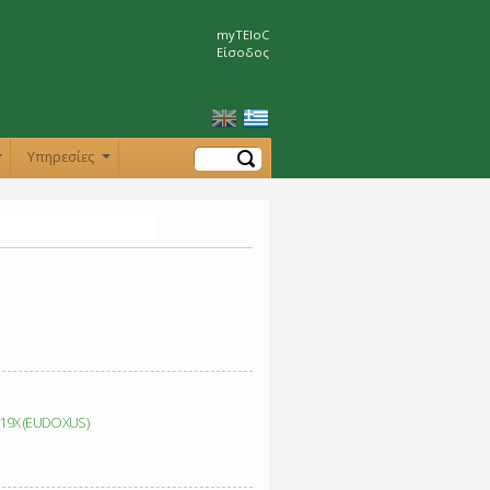
myTEIoC
Είσοδος
Αναζήτηση
Υπηρεσίες
+
+
19Χ (EUDOXUS)