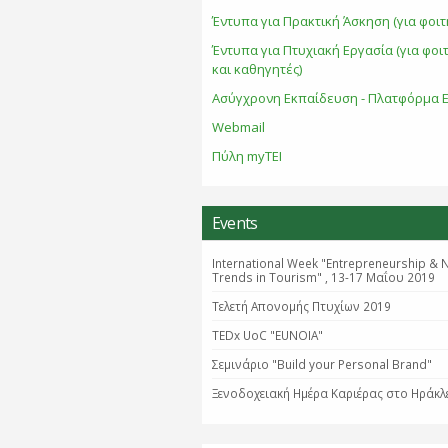
Έντυπα για Πρακτική Άσκηση (για φοιτ
Έντυπα για Πτυχιακή Εργασία (για φοι
και καθηγητές)
Ασύγχρονη Εκπαίδευση - Πλατφόρμα E
Webmail
Πύλη myTEI
Events
International Week "Entrepreneurship & 
Trends in Tourism" , 13-17 Μαΐου 2019
Τελετή Απονομής Πτυχίων 2019
TEDx UoC "EUNOIA"
Σεμινάριο "Βuild your Personal Brand"
Ξενοδοχειακή Ημέρα Καριέρας στο Ηράκλ