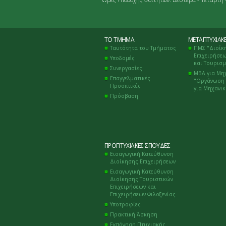
ΤΟ ΤΜΉΜΑ
ΜΕΤΑΠΤΥΧΙΑΚ
Ταυτότητα του Τμήματος
ΠΜΣ "Διοίκ
Επιχειρήσεω
Υποδομές
και Τουρισ
Συνεργασίες
ΜΒΑ για Μη
Επαγγελματικές
"Οργάνωση 
Προοπτικές
για Μηχανι
Πρόσβαση
ΠΡΟΠΤΥΧΙΑΚΈΣ ΣΠΟΥΔΈΣ
Εισαγωγική Κατεύθυνση
Διοίκησης Επιχειρήσεων
Εισαγωγική Κατεύθυνση
Διοίκησης Τουριστικών
Επιχειρήσεων και
Επιχειρήσεων Φιλοξενίας
Υποτροφίες
Πρακτική Άσκηση
Εκπόνηση Πτυχιακής