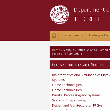
Department of
TEI CRETE
Department
Undergraduat
+
Home
/
Μάθημα
/
Introduction to Biomedic
Signals and Applications
Courses from the same Semester
Bioinformatics and Simulation of Physi
Systems
Game Technologies
Game Technologies
Parallel Processing and Systems
Systems Programming
Design and Architecture on FPGAs