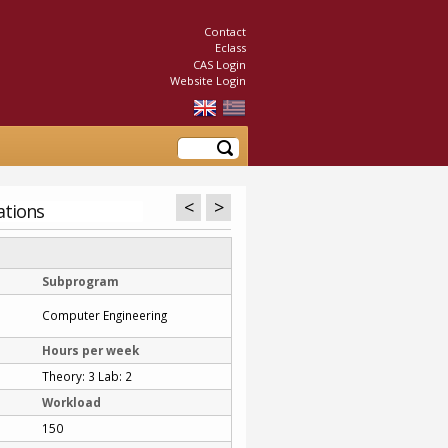
Contact
Eclass
CAS Login
Website Login
Search
<
>
ations
Subprogram
Computer Engineering
Hours per week
Theory: 3 Lab: 2
Workload
150