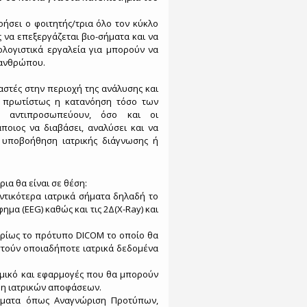
ήσει ο φοιτητής/τρια όλο τον κύκλο
 να επεξεργάζεται βιο-σήματα και να
ολογιστικά εργαλεία για μπορούν να
 ανθρώπου.
αστές στην περιοχή της ανάλυσης και
αι πρωτίστως η κατανόηση τόσο των
υ αντιπροσωπεύουν, όσο και οι
ποιος να διαβάσει, αναλύσει και να
 υποβοήθηση ιατρικής διάγνωσης ή
ια θα είναι σε θέση:
ντικότερα ιατρικά σήματα δηλαδή το
α (EEG) καθώς και τις 2Δ(X-Ray) και
υρίως το πρότυπο DICOM το οποίο θα
στούν οποιαδήποτε ιατρικά δεδομένα
σμικό και εφαρμογές που θα μπορούν
ψη ιατρικών αποφάσεων.
ήματα όπως Αναγνώριση Προτύπων,