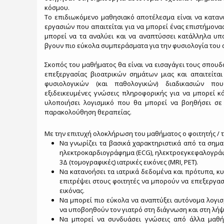
κόσμου.
Το επιδιωκόμενο μαθησιακό αποτέλεσμα είναι να κατανο
εργασιών που απαιτείται για να μπορεί ένας επιστήμονας
μπορεί να τα αναλύει και να αναπτύσσει κατάλληλα υπ
βγουν πιο εύκολα συμπεράσματα για την φυσιολογία του
Σκοπός του μαθήματος θα είναι να εισαγάγει τους σπουδ
επεξεργασίας βιοατρικών σημάτων μιας και απαιτείτ
φυσιολογικών (και παθολογικών) διαδικασιών πο
εξιδεικευμένες γνώσεις πληροφορικής για να μπορεί κά
υλοποιήσει λογισμικό που θα μπορεί να βοηθήσει σε
παρακολούθηση θεραπείας.
Με την επιτυχή ολοκλήρωση του μαθήματος ο φοιτητής / τρ
Να γνωρίζει τα βασικά χαρακτηριστικά από τα σημα
ηλεκτροκαρδιογράφημα (ECG), ηλεκτροεγκεφαλογράφημ
3Δ (τομογραφικές) ιατρικές εικόνες (MRI, PET).
Να κατανοήσει τα ιατρικά δεδομένα και πρότυπα, κ
επιτρέψει στους φοιτητές να μπορούν να επεξεργα
εικόνας.
Να μπορεί πιο εύκολα να αναπτύξει αυτόνομα λογι
να υποβοηθούν τον γιατρό στη διάγνωση και στη λή
Να μπορεί να συνδυάσει γνώσεις από άλλα μαθ