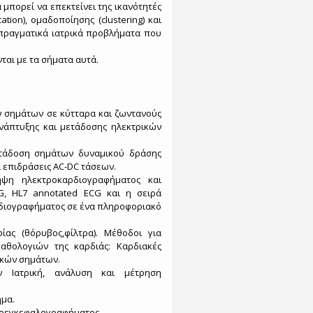
 μπορεί να επεκτείνει της ικανότητές
tion), ομαδοποίησης (clustering) και
πραγματικά ιατρικά προβλήματα που
ται με τα σήματα αυτά.
ών σημάτων σε κύτταρα και ζωντανούς
νάπτυξης και μετάδοσης ηλεκτρικών
ετάδοση σημάτων δυναμικού δράσης
 επιδράσεις AC-DC τάσεων.
ήψη ηλεκτροκαρδιογραφήματος και
G, HL7 annotated ECG και η σειρά
ρδιογραφήματος σε ένα πληροφοριακό
ας (θόρυβος,φίλτρα). Μέθοδοι για
αθολογιών της καρδιάς: Καρδιακές
ικών σημάτων.
ν Ιατρική, ανάλυση και μέτρηση
μα.
τροεγκεφαλογραφήματος