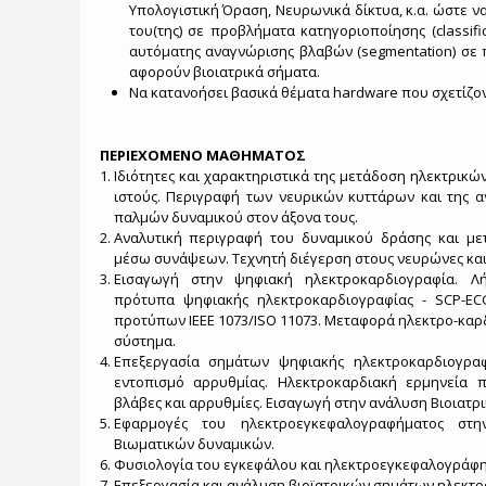
Υπολογιστική Όραση, Νευρωνικά δίκτυα, κ.α. ώστε να
του(της) σε προβλήματα κατηγοριοποίησης (classifica
αυτόματης αναγνώρισης βλαβών (segmentation) σε 
αφορούν βιοιατρικά σήματα.
Να κατανοήσει βασικά θέματα hardware που σχετίζον
ΠΕΡΙΕΧΟΜΕΝΟ ΜΑΘΗΜΑΤΟΣ
Ιδιότητες και χαρακτηριστικά της μετάδοση ηλεκτρικ
ιστούς. Περιγραφή των νευρικών κυττάρων και της α
παλμών δυναμικού στον άξονα τους.
Αναλυτική περιγραφή του δυναμικού δράσης και μ
μέσω συνάψεων. Τεχνητή διέγερση στους νευρώνες και
Εισαγωγή στην ψηφιακή ηλεκτροκαρδιογραφία. Λ
πρότυπα ψηφιακής ηλεκτροκαρδιογραφίας - SCP-EC
προτύπων IEEE 1073/ISO 11073. Μεταφορά ηλεκτρο-κα
σύστημα.
Επεξεργασία σημάτων ψηφιακής ηλεκτροκαρδιογραφί
εντοπισμό αρρυθμίας. Ηλεκτροκαρδιακή ερμηνεία π
βλάβες και αρρυθμίες. Εισαγωγή στην ανάλυση Βιοιατρ
Εφαρμογές του ηλεκτροεγκεφαλογραφήματος στη
Βιωματικών δυναμικών.
Φυσιολογία του εγκεφάλου και ηλεκτροεγκεφαλογράφη
Επεξεργασία και ανάλυση βιοϊατρικών σημάτων ηλεκ