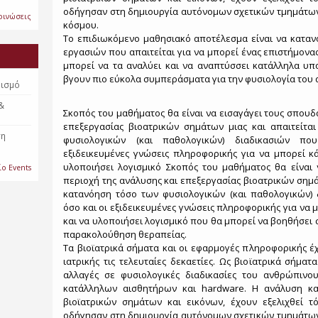
οδήγησαν στη δημιουργία αυτόνομων σχετικών τμημάτων
οινώσεις
κόσμου.
Το επιδιωκόμενο μαθησιακό αποτέλεσμα είναι να κατανο
εργασιών που απαιτείται για να μπορεί ένας επιστήμονας
μπορεί να τα αναλύει και να αναπτύσσει κατάλληλα υπ
βγουν πιο εύκολα συμπεράσματα για την φυσιολογία του
βισμό
 &
Σκοπός του μαθήματος θα είναι να εισαγάγει τους σπουδ
επεξεργασίας βιοατρικών σημάτων μιας και απαιτείτ
ση
φυσιολογικών (και παθολογικών) διαδικασιών πο
εξιδεικευμένες γνώσεις πληροφορικής για να μπορεί κά
υλοποιήσει λογισμικό Σκοπός του μαθήματος θα είναι 
ίο Events
περιοχή της ανάλυσης και επεξεργασίας βιοατρικών σημά
κατανόηση τόσο των φυσιολογικών (και παθολογικών)
όσο και οι εξιδεικευμένες γνώσεις πληροφορικής για να 
και να υλοποιήσει λογισμικό που θα μπορεί να βοηθήσει
παρακολούθηση θεραπείας.
Τα βιοϊατρικά σήματα και οι εφαρμογές πληροφορικής έχ
ιατρικής τις τελευταίες δεκαετίες. Ως βιοϊατρικά σήμ
αλλαγές σε φυσιολογικές διαδικασίες του ανθρώπιν
κατάλληλων αισθητήρων και hardware. Η ανάλυση κα
βιοϊατρικών σημάτων και εικόνων, έχουν εξελιχθεί 
οδήγησαν στη δημιουργία αυτόνομων σχετικών τμημάτων