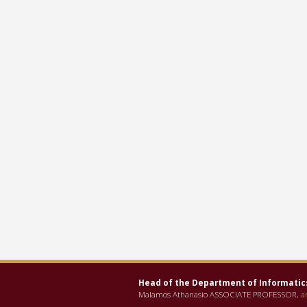
Head of the Department οf Informatic
Malamos Athanasio ASSOCIATE PROFESSOR,
a