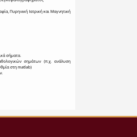
φία, Πυρηνική Ιατρική και Μαγνητική
ικά σήματα.
αθολογικών σημάτων (π.χ. ανάλυση
μία στη matlab)
ν.