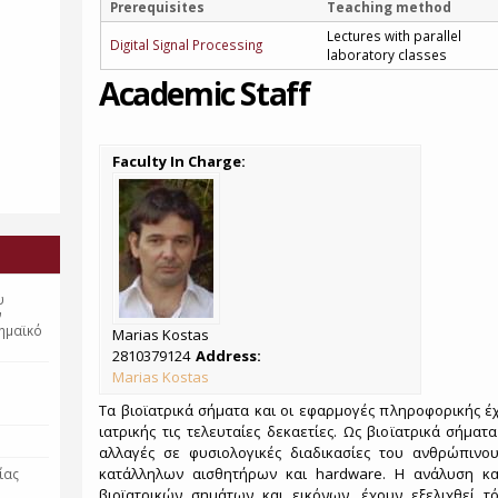
Prerequisites
Teaching method
Lectures with parallel
Digital Signal Processing
laboratory classes
Academic Staff
Faculty In Charge:
υ
ν
ημαϊκό
Marias Kostas
2810379124
Address:
Marias Kostas
Τα βιοϊατρικά σήματα και οι εφαρμογές πληροφορικής έχ
ιατρικής τις τελευταίες δεκαετίες. Ως βιοϊατρικά σήμ
αλλαγές σε φυσιολογικές διαδικασίες του ανθρώπιν
κατάλληλων αισθητήρων και hardware. Η ανάλυση κα
ίας
βιοϊατρικών σημάτων και εικόνων, έχουν εξελιχθεί 