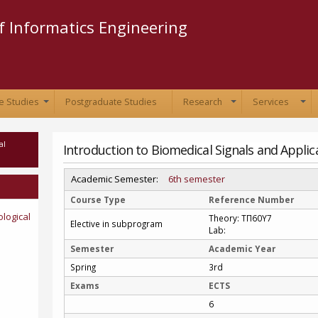
Skip to
main
 Informatics Engineering
content
e Studies
Postgraduate Studies
Research
Services
+
+
+
al
Introduction to Biomedical Signals and Applic
Academic Semester:
6th semester
Course Type
Reference Number
ological
Theory: ΤΠ60Υ7
Elective in subprogram
Lab:
Semester
Academic Year
Spring
3rd
Exams
ECTS
6