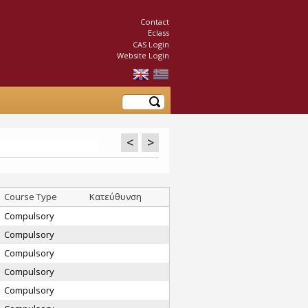
Contact
Eclass
CAS Login
Website Login
Search
<
>
Course Type
Κατεύθυνση
Compulsory
Compulsory
Compulsory
Compulsory
Compulsory