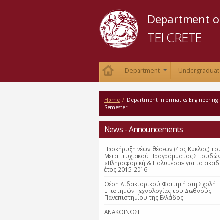
Department of
TEI CRETE
Department
Undergraduat
+
Home
/
Department Informatics Engineering
Semester
News - Announcements
Προκήρυξη νέων θέσεων (4ος Κύκλος) το
Μεταπτυχιακού Προγράμματος Σπουδώ
«Πληροφορική & Πολυμέσα» για το ακαδ
έτος 2015-2016
Θέση Διδακτορικού Φοιτητή στη Σχολή
Επιστημών Τεχνολογίας του Διεθνούς
Πανεπιστημίου της Ελλάδος
ΑΝΑΚΟΙΝΩΣΗ