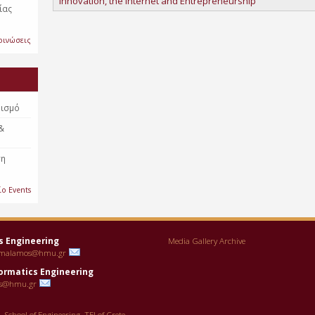
Innovation, the Internet and Entrepreneurship
ίας
οινώσεις
βισμό
 &
ση
ίο Events
s Engineering
Media Gallery Archive
malamos@hmu.gr
ormatics Engineering
s@hmu.gr
g,
School of Engineering
,
TEI of Crete
,