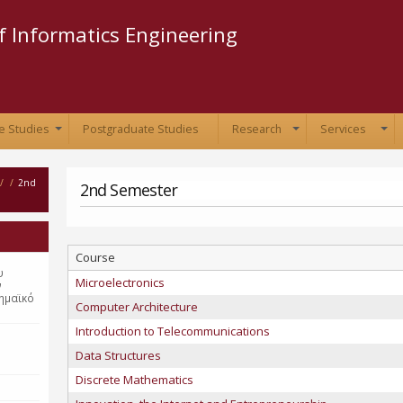
Skip to
main
 Informatics Engineering
content
e Studies
Postgraduate Studies
Research
Services
+
+
+
/
/
2nd
2nd Semester
Course
υ
Microelectronics
ν
ημαϊκό
Computer Architecture
Introduction to Telecommunications
Data Structures
Discrete Mathematics