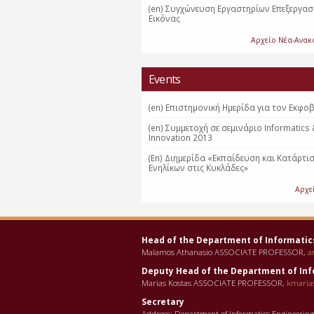
(en) Συγχώνευση Εργαστηρίων Επεξεργασ
Εικόνας
Αρχείο Νέα-Ανακ
Events
(en) Επιστημονική Ημερίδα για τον Εκφο
(en) Συμμετοχή σε σεμινάριο Informatics
Innovation 2013
(En) Διημερίδα «Εκπαίδευση και Κατάρτι
Ενηλίκων στις Κυκλάδες»
Αρχε
Head of the Department οf Informatic
Malamos Athanasio ASSOCIATE PROFESSOR,
a
Deputy Head of the Department οf Inf
Marias Kostas ASSOCIATE PROFESSOR,
kmaria
Secretary
Address: Department of Informatics Engineerin