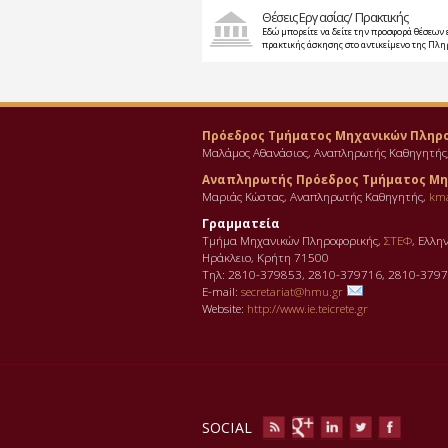
Θέσεις Εργασίας/ Πρακτικής
Εδώ μπορείτε να δείτε την προσφορά θέσεων 
πρακτικής άσκησης στο αντικείμενο της Πλ
Πρόεδρος Τμήματος Μηχανικών Πληρ
Μαλάμος Αθανάσιος, Αναπληρωτής Καθηγητής
Αναπληρωτής Πρόεδρος Τμήματος Μη
Μαριάς Κώστας, Αναπληρωτής Καθηγητής,
km
Γραμματεία
Τμήμα Μηχανικών Πληροφορικής,
ΣΤΕΦ
, Ελλη
Ηράκλειο, Κρήτη 71500
Τηλ: 2810-379853, 2810-379716, 2810-3797
E-mail:
secretariat@hmu.gr
Website:
http://www.ie.teicrete.gr
SOCIAL