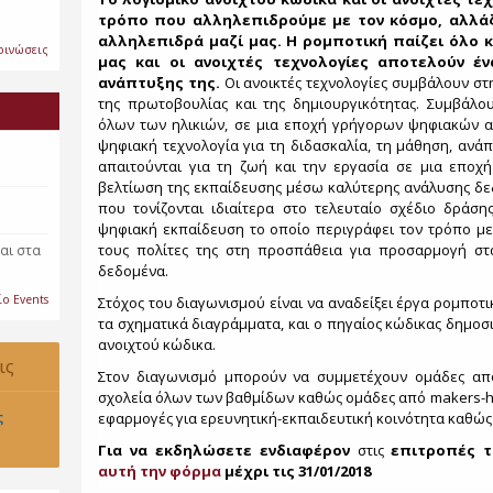
τρόπο που αλληλεπιδρούμε με τον κόσμο, αλλάζ
αλληλεπιδρά μαζί μας. Η ρομποτική παίζει όλο 
οινώσεις
μας και οι ανοιχτές τεχνολογίες αποτελούν έ
ανάπτυξης της.
Οι ανοικτές τεχνολογίες συμβάλουν στη
της πρωτοβουλίας και της δημιουργικότητας. Συμβά
όλων των ηλικιών, σε μια εποχή γρήγορων ψηφιακών α
ψηφιακή τεχνολογία για τη διδασκαλία, τη μάθηση, αν
απαιτούνται για τη ζωή και την εργασία σε μια εποχ
βελτίωση της εκπαίδευσης μέσω καλύτερης ανάλυσης δε
που τονίζονται ιδιαίτερα στο τελευταίο σχέδιο δράση
ψηφιακή εκπαίδευση το οποίο περιγράφει τον τρόπο με
τους πολίτες της στη προσπάθεια για προσαρμογή σ
αι στα
δεδομένα.
ίο Events
Στόχος του διαγωνισμού είναι να αναδείξει έργα ρομποτι
τα σχηματικά διαγράμματα, και ο πηγαίος κώδικας δημοσ
ανοιχτού κώδικα.
ις
Στον διαγωνισμό μπορούν να συμμετέχουν ομάδες από
σχολεία όλων των βαθμίδων καθώς ομάδες από makers-ha
υ 2021.
ς
εφαρμογές για ερευνητική-εκπαιδευτική κοινότητα καθώς κ
Για να εκδηλώσετε ενδιαφέρον
στις
επιτροπές 
αυτή την φόρμα
μέχρι τις 31/01/2018