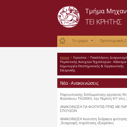
Τμήμα Μηχαν
ΤΕΙ ΚΡΗΤΗΣ
Το τμήμα
Προπτυχιακές 
+
Home
/
Γεγονότα
/
Πανελλήνιος Διαγωνισμ
Ρομποτικής Ανοιχτών Τεχνολογιών - Κάλεσμα 
δημιουργία Επιστημονικής & Οργανωτικής
Επιτροπής
Νέα - Ανακοινώσεις
Παρουσιασης διπλωματικης εργασιας Ν
Βασιλειου ΤΗ20093, την Πεμπτη 9/7 στις 
ΑΝΑΚΟΙΝΩΣΗ ΓΙΑ ΦΟΙΤΗΤΕΣ/ΤΡΙΕΣ ΜΕ ΠΑ
ΣΠΟΥΔΏΝ
ΑΝΑΚΟΙΝΩΣΗ Ανώτατη διάρκεια φοίτηση
,διαγραφή, παράταση, εξαιρέσεις