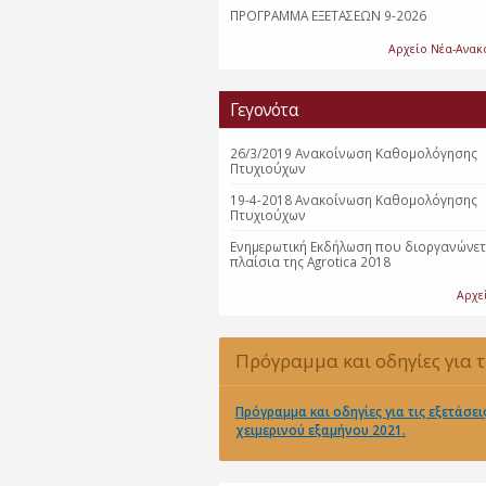
ΠΡΟΓΡΑΜΜΑ ΕΞΕΤΑΣΕΩΝ 9-2026
Αρχείο Νέα-Ανακ
Γεγονότα
26/3/2019 Ανακοίνωση Καθομολόγησης
Πτυχιούχων
19-4-2018 Ανακοίνωση Καθομολόγησης
Πτυχιούχων
Eνημερωτική Eκδήλωση που διοργανώνετ
πλαίσια της Agrotica 2018
Αρχε
Πρόγραμμα και οδηγίες για τ
εξετάσεις χειμερινού εξαμήνο
Πρόγραμμα και οδηγίες για τις εξετάσει
χειμερινού εξαμήνου 2021.