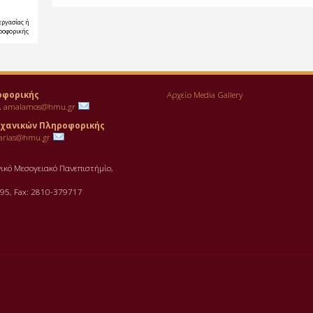
εργασίας ή
ηροφορικής
οφορικής
Αρχείο Media Gallery
,
amalamos@hmu.gr
χανικών Πληροφορικής
arias@hmu.gr
νικό Μεσογειακό Πανεπιστήμίο,
95, Fax: 2810-379717