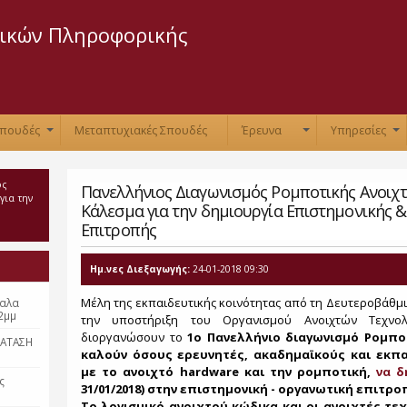
Skip to
main
ικών Πληροφορικής
content
Σπουδές
Μεταπτυχιακές Σπουδές
Έρευνα
Υπηρεσίες
+
+
+
ός
Πανελλήνιος Διαγωνισμός Ρομποτικής Ανοιχτ
για την
Κάλεσμα για την δημιουργία Επιστημονικής 
Επιτροπής
Ημ.νες Διεξαγωγής:
24-01-2018 09:30
Μέλη της εκπαιδευτικής κοινότητας από τη Δευτεροβάθμι
ταλα
2μμ
την υποστήριξη του Οργανισμού Ανοιχτών Τεχνολ
διοργανώσουν το
1ο Πανελλήνιο διαγωνισμό Ρομπο
ΡΑΤΑΣΗ
καλούν όσους ερευνητές, ακαδημαϊκούς και εκπα
με το ανοιχτό hardware και την ρομποτική,
να 
ς
31/01/2018) στην επιστημονική - οργανωτική επιτρ
Το λογισμικό ανοιχτού κώδικα και οι ανοιχτές τε