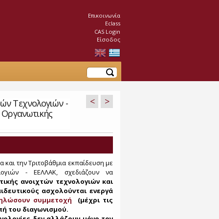
Επικοινωνία
Eclass
CAS Login
Είσοδος
Αναζήτηση
<
>
ών Τεχνολογιών -
& Οργανωτικής
α και την Τριτοβάθμια εκπαίδευση με
ογιών - ΕΕΛΛΑΚ, σχεδιάζουν να
τικής ανοιχτών τεχνολογιών και
ιδευτικούς ασχολούνται ενεργά
δηλώσουν συμμετοχή
(μέχρι τις
οπή του διαγωνισμού.
χνολογίες δεν αλλάζουν μόνο τον