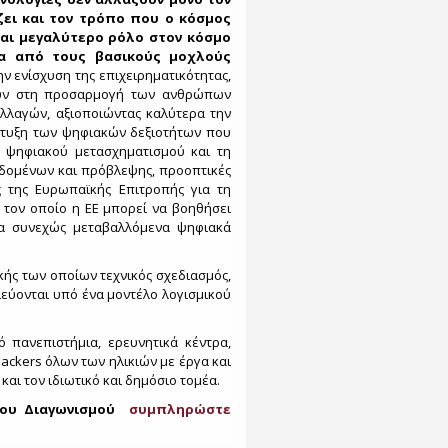
ει και τον τρόπο που ο κόσμος
και μεγαλύτερο ρόλο στον κόσμο
να από τους βασικούς μοχλούς
ν ενίσχυση της επιχειρηματικότητας,
λουν στη προσαρμογή των ανθρώπων
λλαγών, αξιοποιώντας καλύτερα την
άπτυξη των ψηφιακών δεξιοτήτων που
ή ψηφιακού μετασχηματισμού και τη
δομένων και πρόβλεψης, προοπτικές
ς της Ευρωπαϊκής Επιτροπής για τη
 τον οποίο η ΕΕ μπορεί να βοηθήσει
τα συνεχώς μεταβαλλόμενα ψηφιακά
κής των οποίων τεχνικός σχεδιασμός,
ιεύονται υπό ένα μοντέλο λογισμικού
 πανεπιστήμια, ερευνητικά κέντρα,
ckers όλων των ηλικιών με έργα και
αι τον ιδιωτικό και δημόσιο τομέα.
του Διαγωνισμού
συμπληρώστε