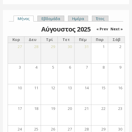
Μήνας
(ενεργή καρτέλα)
Εβδομάδα
Ημέρα
Έτος
Πρωτεύουσες καρτέλες
Αύγουστος 2025
« Prev
Next »
Κυρ
Δευ
Τρί
Τετ
Πέμ
Παρ
Σάβ
27
28
29
30
31
1
2
3
4
5
6
7
8
9
10
11
12
13
14
15
16
17
18
19
20
21
22
23
24
25
26
27
28
29
30