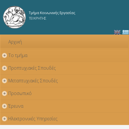
Παράκαμψη
προς το
Τμήμα Κοινωνικής Εργασίας
κυρίως
ΤΕΙ ΚΡΗΤΗΣ
περιεχόμενο
Αρχική
Το τμήμα
+
Προπτυχιακές Σπουδές
+
Μεταπτυχιακές Σπουδές
+
Προσωπικό
+
Έρευνα
+
Ηλεκτρονικές Υπηρεσίες
+