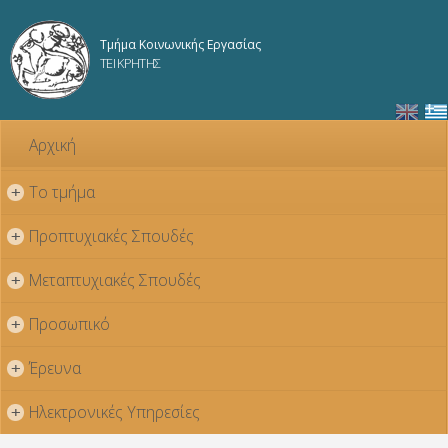
Παράκαμψη
προς το
Τμήμα Κοινωνικής Εργασίας
κυρίως
ΤΕΙ ΚΡΗΤΗΣ
περιεχόμενο
Αρχική
Το τμήμα
+
Προπτυχιακές Σπουδές
+
Μεταπτυχιακές Σπουδές
+
Προσωπικό
+
Έρευνα
+
Ηλεκτρονικές Υπηρεσίες
+