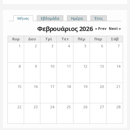
Μήνας
(ενεργή καρτέλα)
Εβδομάδα
Ημέρα
Έτος
Πρωτεύουσες καρτέλες
Φεβρουάριος 2026
« Prev
Next »
Κυρ
Δευ
Τρί
Τετ
Πέμ
Παρ
Σάβ
1
2
3
4
5
6
7
8
9
10
11
12
13
14
15
16
17
18
19
20
21
22
23
24
25
26
27
28