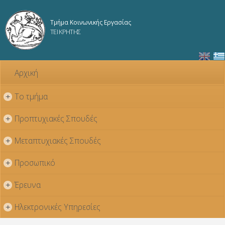
Παράκαμψη
προς το
Τμήμα Κοινωνικής Εργασίας
κυρίως
ΤΕΙ ΚΡΗΤΗΣ
περιεχόμενο
Αρχική
Το τμήμα
+
Προπτυχιακές Σπουδές
+
Μεταπτυχιακές Σπουδές
+
Προσωπικό
+
Έρευνα
+
Ηλεκτρονικές Υπηρεσίες
+