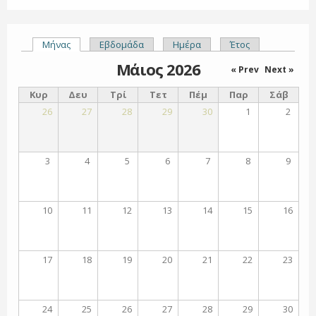
Μήνας
(ενεργή καρτέλα)
Εβδομάδα
Ημέρα
Έτος
Πρωτεύουσες καρτέλες
Μάιος 2026
« Prev
Next »
Κυρ
Δευ
Τρί
Τετ
Πέμ
Παρ
Σάβ
26
27
28
29
30
1
2
3
4
5
6
7
8
9
10
11
12
13
14
15
16
17
18
19
20
21
22
23
24
25
26
27
28
29
30