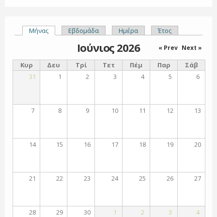
Μήνας
(ενεργή καρτέλα)
Εβδομάδα
Ημέρα
Έτος
Πρωτεύουσες καρτέλες
Ιούνιος 2026
« Prev
Next »
Κυρ
Δευ
Τρί
Τετ
Πέμ
Παρ
Σάβ
31
1
2
3
4
5
6
7
8
9
10
11
12
13
14
15
16
17
18
19
20
21
22
23
24
25
26
27
28
29
30
1
2
3
4