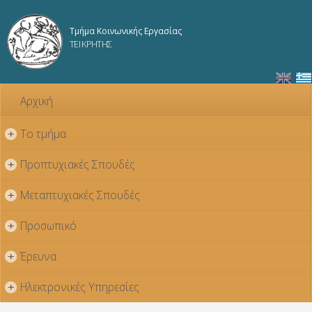
Παράκαμψη
προς το
Τμήμα Κοινωνικής Εργασίας
κυρίως
ΤΕΙ ΚΡΗΤΗΣ
περιεχόμενο
Αρχική
Το τμήμα
+
Προπτυχιακές Σπουδές
+
Μεταπτυχιακές Σπουδές
+
Προσωπικό
+
Έρευνα
+
Ηλεκτρονικές Υπηρεσίες
+