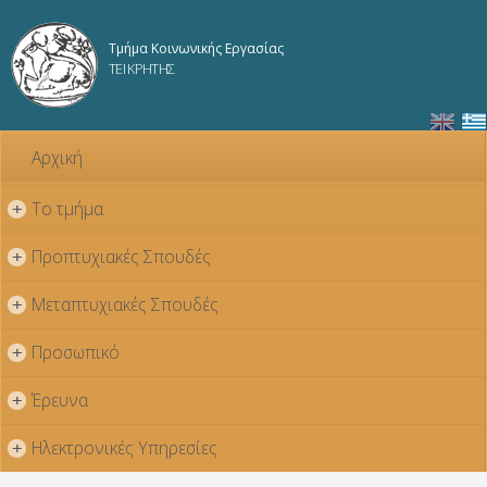
Παράκαμψη
προς το
Τμήμα Κοινωνικής Εργασίας
κυρίως
ΤΕΙ ΚΡΗΤΗΣ
περιεχόμενο
Αρχική
Το τμήμα
+
Προπτυχιακές Σπουδές
+
Μεταπτυχιακές Σπουδές
+
Προσωπικό
+
Έρευνα
+
Ηλεκτρονικές Υπηρεσίες
+