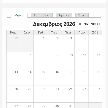
Μήνας
(ενεργή καρτέλα)
Εβδομάδα
Ημέρα
Έτος
Πρωτεύουσες καρτέλες
Δεκέμβριος 2026
« Prev
Next »
Κυρ
Δευ
Τρί
Τετ
Πέμ
Παρ
Σάβ
29
30
1
2
3
4
5
6
7
8
9
10
11
12
13
14
15
16
17
18
19
20
21
22
23
24
25
26
27
28
29
30
31
1
2