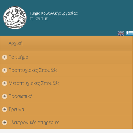
Παράκαμψη
προς το
Τμήμα Κοινωνικής Εργασίας
κυρίως
ΤΕΙ ΚΡΗΤΗΣ
περιεχόμενο
Αρχική
Το τμήμα
+
Προπτυχιακές Σπουδές
+
Μεταπτυχιακές Σπουδές
+
Προσωπικό
+
Έρευνα
+
Ηλεκτρονικές Υπηρεσίες
+