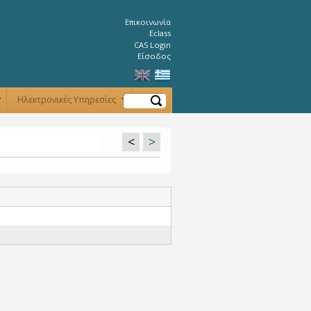
Επικοινωνία
Eclass
CAS Login
Είσοδος
Αναζήτηση
Ηλεκτρονικές Υπηρεσίες
+
+
<
>