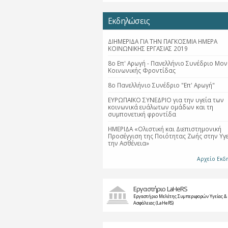
Εκδηλώσεις
ΔΙΗΜΕΡΙΔΑ ΓΙΑ ΤΗΝ ΠΑΓΚΟΣΜΙΑ ΗΜΕΡΑ
ΚΟΙΝΩΝΙΚΗΣ ΕΡΓΑΣΙΑΣ 2019
8ο Επ' Αρωγή - Πανελλήνιο Συνέδριο Μο
Κοινωνικής Φροντίδας
8ο Πανελλήνιο Συνέδριο "Επ' Αρωγή"
ΕΥΡΩΠΑΪΚΟ ΣΥΝΕΔΡΙΟ για την υγεία των
κοινωνικά ευάλωτων ομάδων και τη
συμπονετική φροντίδα
ΗΜΕΡΙΔΑ «Ολιστική και Διεπιστημονική
Προσέγγιση της Ποιότητας Ζωής στην Υγε
την Ασθένεια»
Αρχείο Εκ
Εργαστήριο LaHeRS
Εργαστήριο Μελέτης Συμπεριφορών Υγείας &
Ασφάλειας (LaHeRS)