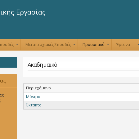
Παράκαμψη
προς το
ικής Εργασίας
κυρίως
περιεχόμενο
Σπουδές
Μεταπτυχιακές Σπουδές
Προσωπικό
Έρευνα
+
+
+
Ακαδημαϊκό
δας
Περιεχόμενο
ας
Μόνιμο
ς
Έκτακτο