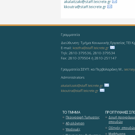
akalaitzaki@staff.teicrete.gr
kkoutra@staff.teicrete.gr
Γραμματεία
Διεύθυνση: Τμήμα Κοινωνικής Εργασίας ΤΕΙ Κ
E-mail:
kostfra@staff.teicrete.gr
Τηλ: 2810-379536, 2810-379534
Fax: 2810-379504 ή 2810-251147
Γραμματεία ΣΕΥΠ: κα Περβολαράκη Μ.,
secrsey
Administrators
akalaitzaki@staff.teicrete.gr
kkoutra@staff.teicrete.gr
ΤΟ ΤΜΉΜΑ
ΠΡΟΠΤΥΧΙΑΚΈΣ ΣΠ
Περιγραφή Τμήματος
Δομή προγράμμ
σπουδών
Αξιολόγηση
Οδηγός σπουδώ
Υποδομές
Μαθήματα