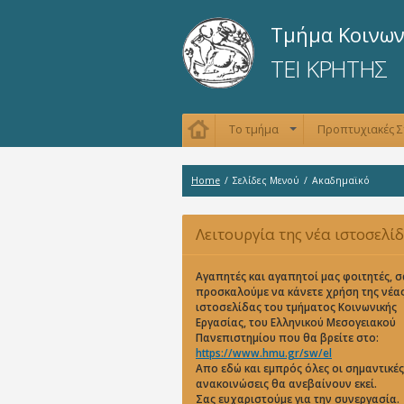
Τμήμα Κοινων
ΤΕΙ ΚΡΗΤΗΣ
Το τμήμα
Προπτυχιακές 
+
Home
/
Σελίδες Μενού
/
Ακαδημαϊκό
Λειτουργία της νέα ιστοσελί
Αγαπητές και αγαπητοί μας φοιτητές, σ
προσκαλούμε να κάνετε χρήση της νέα
ιστοσελίδας του τμήματος Κοινωνικής
Εργασίας, του Ελληνικού Μεσογειακού
Πανεπιστημίου που θα βρείτε στο:
https://www.hmu.gr/sw/el
Απο εδώ και εμπρός όλες οι σημαντικές
ανακοινώσεις θα ανεβαίνουν εκεί.
Σας ευχαριστούμε για την συνεργασία.