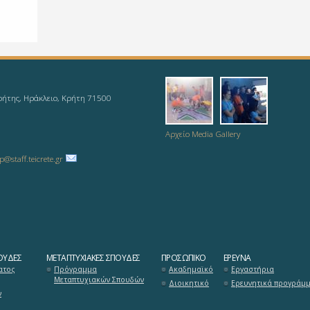
dromo-
hrisi_pros
ρήτης, Ηράκλειο, Κρήτη 71500
logia_zois_se_m
Αρχείο Media Gallery
p@staff.teicrete.gr
ΟΥΔΈΣ
ΜΕΤΑΠΤΥΧΙΑΚΈΣ ΣΠΟΥΔΈΣ
ΠΡΟΣΩΠΙΚΌ
ΈΡΕΥΝΑ
ατος
Πρόγραμμα
Ακαδημαϊκό
Εργαστήρια
Μεταπτυχιακών Σπουδών
Διοικητικό
Ερευνητικά προγράμ
ν