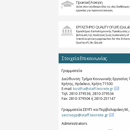
Πρακτική Άσκηση
Δείτε στον σύνδεσμο όλες τις νέες διαθέσιμες 
εργασίας για πρακτική άσκηση.
ΕΡΓΑΣΤΗΡΙΟ QUALITY OF LIFE (QoLab
Εργαστήριο Διεπιστημονικής Προσέγγισης γ
βελτίωση της ποιότητας ζωής (Laboratory of
Interdisciplinary approaches for the Enhan
Quality of Life; QoLab)
Στοιχεία Επικοινωνίας
Γραμματεία
Διεύθυνση: Τμήμα Κοινωνικής Εργασίας Τ
Κρήτης, Ηράκλειο, Κρήτη 71500
E-mail:
kostfra@staff.teicrete.gr
Τηλ: 2810-379536, 2810-379534
Fax: 2810-379504 ή 2810-251147
Γραμματεία ΣΕΥΠ: κα Περβολαράκη Μ.,
secrseyp@staff.teicrete.gr
Administrators