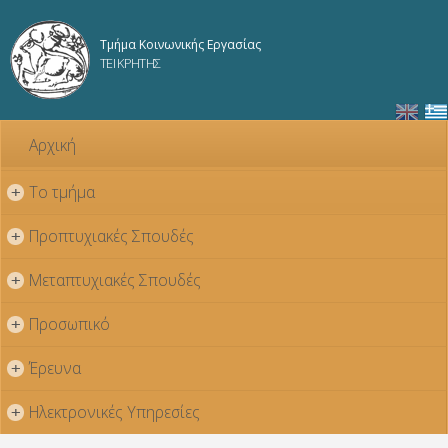
Παράκαμψη
προς το
Τμήμα Κοινωνικής Εργασίας
κυρίως
ΤΕΙ ΚΡΗΤΗΣ
περιεχόμενο
Αρχική
Το τμήμα
+
Προπτυχιακές Σπουδές
+
Μεταπτυχιακές Σπουδές
+
Προσωπικό
+
Έρευνα
+
Ηλεκτρονικές Υπηρεσίες
+