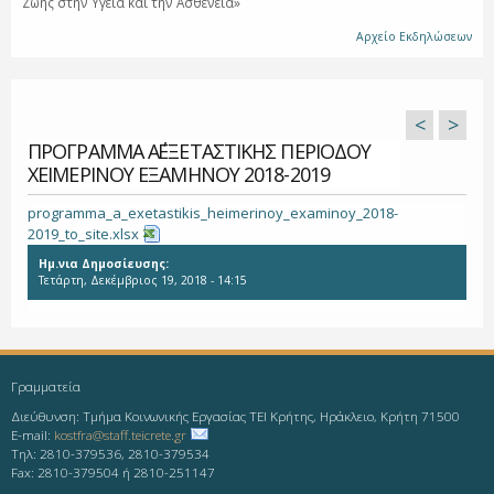
Ζωής στην Υγεία και την Ασθένεια»
Αρχείο Εκδηλώσεων
<
>
ΠΡΟΓΡΑΜΜΑ Α΄ΕΞΕΤΑΣΤΙΚΗΣ ΠΕΡΙΟΔΟΥ
ΧΕΙΜΕΡΙΝΟΥ ΕΞΑΜΗΝΟΥ 2018-2019
programma_a_exetastikis_heimerinoy_examinoy_2018-
2019_to_site.xlsx
Ημ.νια Δημοσίευσης:
Τετάρτη, Δεκέμβριος 19, 2018 - 14:15
Γραμματεία
Διεύθυνση: Τμήμα Κοινωνικής Εργασίας ΤΕΙ Κρήτης, Ηράκλειο, Κρήτη 71500
E-mail:
kostfra@staff.teicrete.gr
Τηλ: 2810-379536, 2810-379534
Fax: 2810-379504 ή 2810-251147