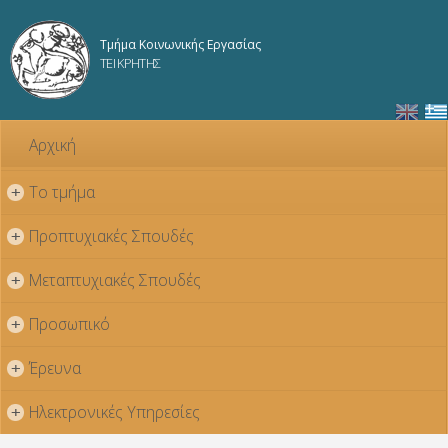
Παράκαμψη
προς το
Τμήμα Κοινωνικής Εργασίας
κυρίως
ΤΕΙ ΚΡΗΤΗΣ
περιεχόμενο
Αρχική
Το τμήμα
+
Προπτυχιακές Σπουδές
+
Μεταπτυχιακές Σπουδές
+
Προσωπικό
+
Έρευνα
+
Ηλεκτρονικές Υπηρεσίες
+