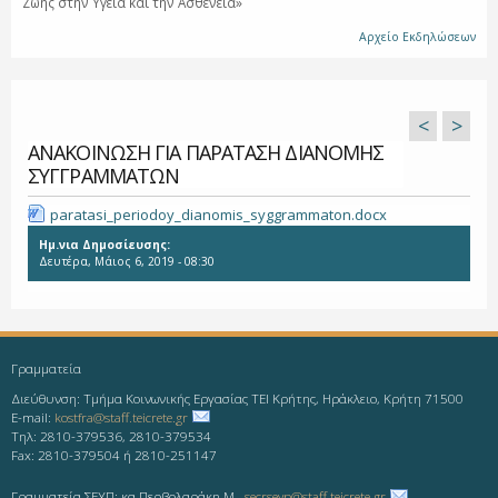
Ζωής στην Υγεία και την Ασθένεια»
Αρχείο Εκδηλώσεων
<
>
ΑΝΑΚΟΙΝΩΣΗ ΓΙΑ ΠΑΡΑΤΑΣΗ ΔΙΑΝΟΜΗΣ
ΣΥΓΓΡΑΜΜΑΤΩΝ
paratasi_periodoy_dianomis_syggrammaton.docx
Ημ.νια Δημοσίευσης:
Δευτέρα, Μάιος 6, 2019 - 08:30
Γραμματεία
Διεύθυνση: Τμήμα Κοινωνικής Εργασίας ΤΕΙ Κρήτης, Ηράκλειο, Κρήτη 71500
E-mail:
kostfra@staff.teicrete.gr
Τηλ: 2810-379536, 2810-379534
Fax: 2810-379504 ή 2810-251147
Γραμματεία ΣΕΥΠ: κα Περβολαράκη Μ.,
secrseyp@staff.teicrete.gr