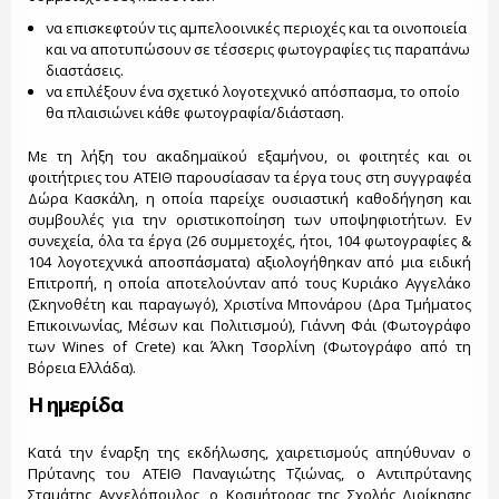
να επισκεφτούν τις αμπελοοινικές περιοχές και τα οινοποιεία
και να αποτυπώσουν σε τέσσερις φωτογραφίες τις παραπάνω
διαστάσεις.
να επιλέξουν ένα σχετικό λογοτεχνικό απόσπασμα, το οποίο
θα πλαισιώνει κάθε φωτογραφία/διάσταση.
Με τη λήξη του ακαδημαϊκού εξαμήνου, οι φοιτητές και οι
φοιτήτριες του ΑΤΕΙΘ παρουσίασαν τα έργα τους στη συγγραφέα
Δώρα Κασκάλη, η οποία παρείχε ουσιαστική καθοδήγηση και
συμβουλές για την οριστικοποίηση των υποψηφιοτήτων. Εν
συνεχεία, όλα τα έργα (26 συμμετοχές, ήτοι, 104 φωτογραφίες &
104 λογοτεχνικά αποσπάσματα) αξιολογήθηκαν από μια ειδική
Επιτροπή, η οποία αποτελούνταν από τους Κυριάκο Αγγελάκο
(Σκηνοθέτη και παραγωγό), Χριστίνα Μπονάρου (Δρα Τμήματος
Επικοινωνίας, Μέσων και Πολιτισμού), Γιάννη Φάι (Φωτογράφο
των Wines of Crete) και Άλκη Τσορλίνη (Φωτογράφο από τη
Βόρεια Ελλάδα).
Η ημερίδα
Κατά την έναρξη της εκδήλωσης, χαιρετισμούς απηύθυναν ο
Πρύτανης του ΑΤΕΙΘ Παναγιώτης Τζιώνας, ο Αντιπρύτανης
Σταμάτης Αγγελόπουλος, ο Κοσμήτορας της Σχολής Διοίκησης