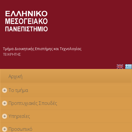
Παράκαμψη
προς το
κυρίως
περιεχόμενο
Τμήμα Διοικητικής Επιστήμης και Τεχνολογίας
ΤΕΙ ΚΡΗΤΗΣ
Αρχική
Το τμήμα
+
Προπτυχιακές Σπουδές
+
Υπηρεσίες
+
Προσωπικό
+