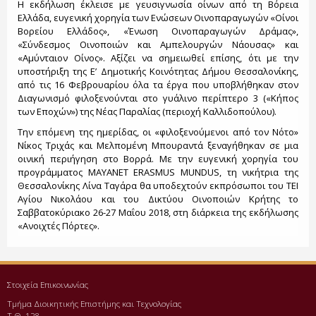
Η εκδήλωση έκλεισε με γευσιγνωσία οίνων από τη Βόρεια
Ελλάδα, ευγενική χορηγία των Ενώσεων Οινοπαραγωγών «Οίνοι
Βορείου Ελλάδος», «Ένωση Οινοπαραγωγών Δράμας»,
«Σύνδεσμος Οινοποιών και Αμπελουργών Νάουσας» και
«Αμύνταιον Οίνος». Αξίζει να σημειωθεί επίσης, ότι με την
υποστήριξη της Ε’ Δημοτικής Κοινότητας Δήμου Θεσσαλονίκης,
από τις 16 Φεβρουαρίου όλα τα έργα που υποβλήθηκαν στον
Διαγωνισμό φιλοξενούνται στο γυάλινο περίπτερο 3 («Κήπος
των Εποχών») της Νέας Παραλίας (περιοχή Καλλιδοπούλου).
Την επόμενη της ημερίδας, οι «φιλοξενούμενοι από τον Νότο»
Νίκος Τριχάς και Μελπομένη Μπουραντά ξεναγήθηκαν σε μια
οινική περιήγηση στο Βορρά. Με την ευγενική χορηγία του
προγράμματος MAYANET ERASMUS MUNDUS, τη νικήτρια της
Θεσσαλονίκης Λίνα Ταγάρα θα υποδεχτούν εκπρόσωποι του ΤΕΙ
Αγίου Νικολάου και του Δικτύου Οινοποιών Κρήτης το
Σαββατοκύριακο 26-27 Μαΐου 2018, στη διάρκεια της εκδήλωσης
«Ανοιχτές Πόρτες».
Στοιχεία Επικοινωνίας
Τμήμα Διοικητικής Επιστήμης και Τεχνολογίας
Τ.Θ. 128