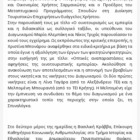
και Οικονομίας Χρήστος Σαρμανιώτης και ο Προέδρος του
Μεταπτυχιακού Προγράμματος Σπουδών στη Διοίκηση
Τουριστικών Επιχειρήσεων Ευάγγελος Χρήστου.
Στην παρουσίασή τους με τίτλο «Ο οινοτουρισμός ως εμπειρία
και η διδασκαλία ως συλλογικό ταξίδι», οι υπεύθυνοι του
Διαγωνισμού Μαρία Αλεμπάκη και Νίκος Τριχάς παρουσίασαν το
κοινό τους εγχείρημα. Ως εκπρόσωπος της κριτικής επιτροπής, η
Χριστίνα Μπονάρου αναφέρθηκε στα ειδικά κριτήρια με βάση τα
οποία έγινε η αξιολόγηση των έργων των φοιτητών/φοιτητριών,
στην εισήγησή της με τίτλο: «Οπτικές αναπαραστάσεις και
αφηγήσεις της οινοτουριστικής εμπειρίας». Ακολούθησε η
ανακοίνωση των αποτελεσμάτων και η απονομή των βραβείων
στους νικητές και τις νικήτριες του Διαγωνισμού. Οι δύο πρώτες
νικήτριες είναι η Λίνα Ταγάρα (από το Αλεξάνδρειο ΤΕΙ) και η
Μελπομένη Μπουραντά (από το ΤΕΙ Κρήτης). Η Μελπομένη είχε
την έμπνευση να συνδυάσει το θέμα του διαγωνισμού με ένα
χαρακτηριστικό τοπίο της περιοχής στην οποία ζει, τη
Σπιναλόγκα.
Στο δεύτερο μέρος της ημερίδας η Βασιλική Κράββα, Επίκουρη
Καθηγήτρια Κοινωνικής Ανθρωπολογίας στο Τμήμα Ιστορίας και
Εθνολογίας του Δημοκρίτειου Πανεπιστημίου Θράκης,