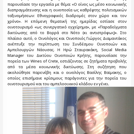
παρουσίασε την εργασία με θέμα: «Ο οίνος ως μέσο κοινωνικής
διαπραγμάτευσης και η οινοποσία ως καθρέφτης πολιτισμικών
ταξινομήσεων: Εθνογραφικές διαδρομές στον χώρο και τον
χρόνο». Η επόμενη θεματική της ημερίδας εστίασε στον
οινοτουρισμό «ως συνεργατικό εγχείρημα», με «Παραδείγματα
δικτύωσης από το Βορρά στο Νότο (κι αντιστρόφως)». Στο
πλαίσιο αυτό, ο Οινολόγος και Οινοποιός Γιώργος Διαμαντάκος
ανέπτυξε την περίπτωση του Συνδέσμου Οινοποιών και
Αμπελουργών Νάουσας. Η Ηρώ Σταυρακάκη, Social Media
Manager του Δικτύου Οινοποιών Κρήτης, παρουσίασε την
πορεία των Wines of Crete, εστιάζοντας σε ζητήματα προβολής
από τα μέσα κοινωνικής δικτύωσης. Στη συζήτηση που
ακολούθησε παρενέβη και ο οινολόγος Βασίλης Βαϊμακης, ο
οποίος επισήμανε κρίσιμους παράγοντες για την πορεία του
οινοτουρισμού και του αμπελοοινικού κλάδου εν γένει.