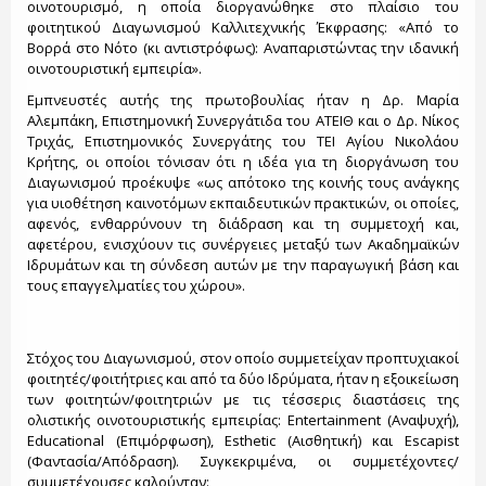
οινοτουρισμό, η οποία διοργανώθηκε στο πλαίσιο του
φοιτητικού Διαγωνισμού Καλλιτεχνικής Έκφρασης: «Από το
Βορρά στο Νότο (κι αντιστρόφως): Αναπαριστώντας την ιδανική
οινοτουριστική εμπειρία».
Εμπνευστές αυτής της πρωτοβουλίας ήταν η Δρ. Μαρία
Αλεμπάκη, Επιστημονική Συνεργάτιδα του ΑΤΕΙΘ και ο Δρ. Νίκος
Τριχάς, Επιστημονικός Συνεργάτης του ΤΕΙ Αγίου Νικολάου
Κρήτης, οι οποίοι τόνισαν ότι η ιδέα για τη διοργάνωση του
Διαγωνισμού προέκυψε «ως απότοκο της κοινής τους ανάγκης
για υιοθέτηση καινοτόμων εκπαιδευτικών πρακτικών, οι οποίες,
αφενός, ενθαρρύνουν τη διάδραση και τη συμμετοχή και,
αφετέρου, ενισχύουν τις συνέργειες μεταξύ των Ακαδημαϊκών
Ιδρυμάτων και τη σύνδεση αυτών με την παραγωγική βάση και
τους επαγγελματίες του χώρου».
Στόχος του Διαγωνισμού, στον οποίο συμμετείχαν προπτυχιακοί
φοιτητές/φοιτήτριες και από τα δύο Ιδρύματα, ήταν η εξοικείωση
των φοιτητών/φοιτητριών με τις τέσσερις διαστάσεις της
ολιστικής οινοτουριστικής εμπειρίας: Entertainment (Αναψυχή),
Educational (Επιμόρφωση), Esthetic (Αισθητική) και Escapist
(Φαντασία/Απόδραση). Συγκεκριμένα, οι συμμετέχοντες/
συμμετέχουσες καλούνταν: