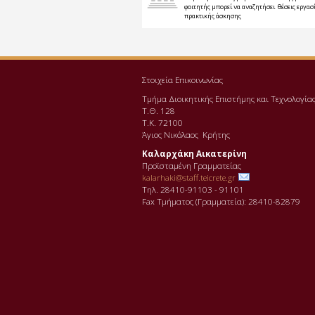
φοιτητής μπορεί να αναζητήσει θέσεις εργασί
πρακτικής άσκησης
Στοιχεία Επικοινωνίας
Τμήμα Διοικητικής Επιστήμης και Τεχνολογία
Τ.Θ. 128
Τ.Κ. 72100
Άγιος Νικόλαος Κρήτης
Καλαρχάκη Αικατερίνη
Προϊσταμένη Γραμματείας
kalarhaki@staff.teicrete.gr
Τηλ. 28410-91103 - 91101
Fax Τµήµατος (Γραµµατεία): 28410-82879