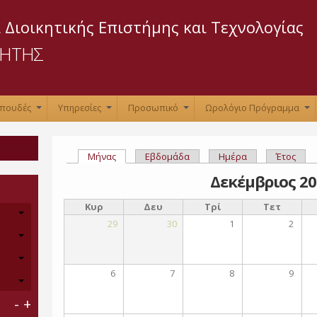
Παράκαμψη
προς το
 Διοικητικής Επιστήμης και Τεχνολογίας
κυρίως
ΡΗΤΗΣ
περιεχόμενο
Σπουδές
Υπηρεσίες
Προσωπικό
Ωρολόγιο Πρόγραμμα
+
+
+
+
Μήνας
(ενεργή καρτέλα)
Εβδομάδα
Ημέρα
Έτος
Πρωτεύουσες καρτέλες
Δεκέμβριος 20
Κυρ
Δευ
Τρί
Τετ
29
30
1
2
6
7
8
9
-
+