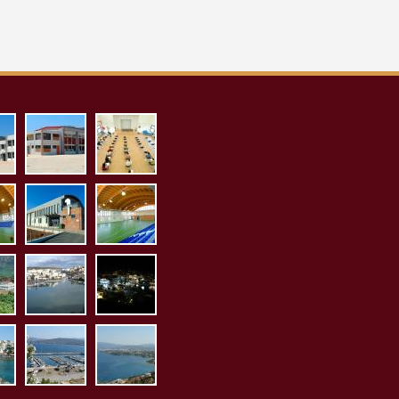
_proaylio.jpg
aith_pollaplon_ex.jpg
aith_pollaplon_es.jpg
1.jpg
sto_es1.jpg
kleisto_ex1.jpg
kleisto_es2.jpg
1.jpg
orama2.jpg
limnh5.jpg
p1020026.jpg
jpg
20084.jpg
p1020085.jpg
p1020086.jpg