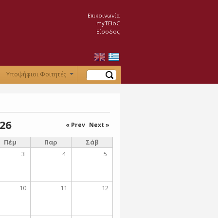
Επικοινωνία
myTEIoC
Είσοδος
Αναζήτηση
Υποψήφιοι Φοιτητές
+
26
« Prev
Next »
Πέμ
Παρ
Σάβ
3
4
5
10
11
12