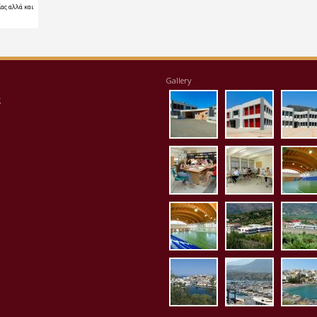
ας αλλά και
Gallery
eisodos.jpg
ktirio1.jpg
apo
ς
vivliothiki.jpg
ergastirio
klei
kleisto_es3.jpg
panorama
pan
p1020081.jpg
p1020083.
p10