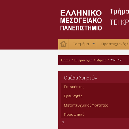
Τμήμα
ΤΕΙ Κ
Το τμήμα
Προπτυχιακές 
+
Home
/
Ημερολόγιο
/
Μήνας
/
2026 12
Oμάδα Χρηστών
Επισκέπτες
Ερευνητές
Μεταπτυχιακοί Φοιτητές
Προσωπικό
?