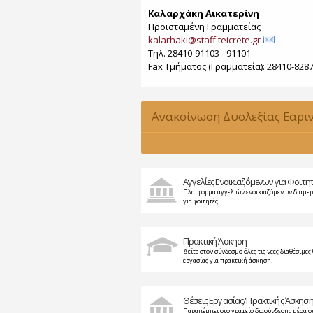
Καλαρχάκη Αικατερίνη
Προϊσταμένη Γραμματείας
kalarhaki@staff.teicrete.gr
Τηλ. 28410-91103 - 91101
Fax Τµήµατος (Γραµµατεία): 28410-828
Ανακοίνωση Δυσλεξίας Εαρι
2015-2016
Αγγελίες Ενοικιαζόμενων για Φοιτη
Πλατφόρμα αγγελιών ενοικιαζόμενων διαμε
για φοιτητές.
Πρακτική Άσκηση
Δείτε στον σύνδεσμο όλες τις νέες διαθέσιμες 
εργασίας για πρακτική άσκηση.
Θέσεις Εργασίας/Πρακτικής Άσκησ
Παραπέμπει στο γραφείο διασύνδεσης μέσα σ