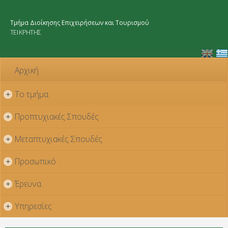
Παράκαμψη
προς το
Τμήμα Διοίκησης Επιχειρήσεων και Τουρισμού
κυρίως
ΤΕΙ ΚΡΗΤΗΣ
περιεχόμενο
Αρχική
Το τμήμα
+
Προπτυχιακές Σπουδές
+
Μεταπτυχιακές Σπουδές
+
Προσωπικό
+
Έρευνα
+
Υπηρεσίες
+