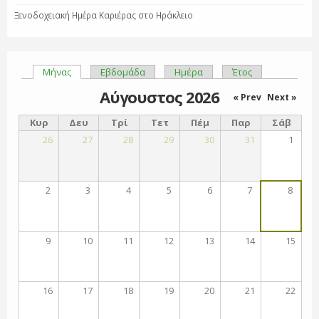
Ξενοδοχειακή Ημέρα Καριέρας στο Ηράκλειο
Μήνας
(ενεργή καρτέλα)
Εβδομάδα
Ημέρα
Έτος
Πρωτεύουσες καρτέλες
Αύγουστος 2026
« Prev
Next »
Κυρ
Δευ
Τρί
Τετ
Πέμ
Παρ
Σάβ
26
27
28
29
30
31
1
2
3
4
5
6
7
8
9
10
11
12
13
14
15
16
17
18
19
20
21
22