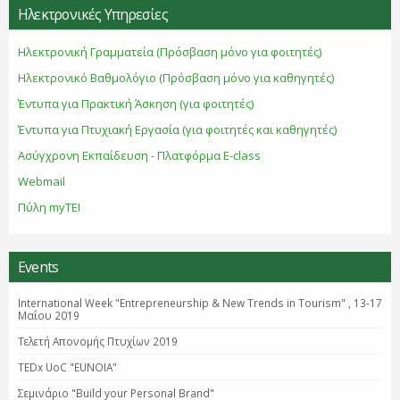
Ηλεκτρονικές Υπηρεσίες
Ηλεκτρονική Γραμματεία (Πρόσβαση μόνο για φοιτητές)
Ηλεκτρονικό Βαθμολόγιο (Πρόσβαση μόνο για καθηγητές)
Έντυπα για Πρακτική Άσκηση (για φοιτητές)
Έντυπα για Πτυχιακή Εργασία (για φοιτητές και καθηγητές)
Ασύγχρονη Εκπαίδευση - Πλατφόρμα E-class
Webmail
Πύλη myTEI
Events
International Week "Entrepreneurship & New Trends in Tourism" , 13-17
Μαΐου 2019
Τελετή Απονομής Πτυχίων 2019
TEDx UoC "EUNOIA"
Σεμινάριο "Βuild your Personal Brand"