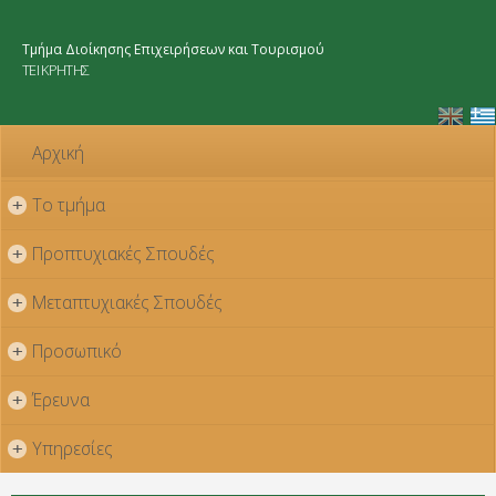
Παράκαμψη
προς το
Τμήμα Διοίκησης Επιχειρήσεων και Τουρισμού
κυρίως
ΤΕΙ ΚΡΗΤΗΣ
περιεχόμενο
Αρχική
Το τμήμα
+
Προπτυχιακές Σπουδές
+
Μεταπτυχιακές Σπουδές
+
Προσωπικό
+
Έρευνα
+
Υπηρεσίες
+