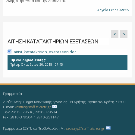
Ζωής στην Υγεία και την Ασθένεια»
Αρχείο Εκδηλώσεων
<
>
ΑΙΤΗΣΗ ΚΑΤΑΤΑΚΤΗΡΙΩΝ ΕΞΕΤΑΣΕΩΝ
aitisi_katataktirion_exetaseon.doc
Ημ.νια Δημοσίευσης:
Τρίτη, Οκτώβριος 30, 2018 - 07:45
Γραμματεία
Διεύθυνση: Τμήμα Κοινωνικής Εργασίας ΤΕΙ Κρήτης, Ηράκλειο, Κρήτη 71500
E-mail:
kostfra@staff.teicrete.gr
Τηλ: 2810-379536, 2810-379534
Fax: 2810-379504 ή 2810-251147
Γραμματεία ΣΕΥΠ: κα Περβολαράκη Μ.,
secrseyp@staff.teicrete.gr