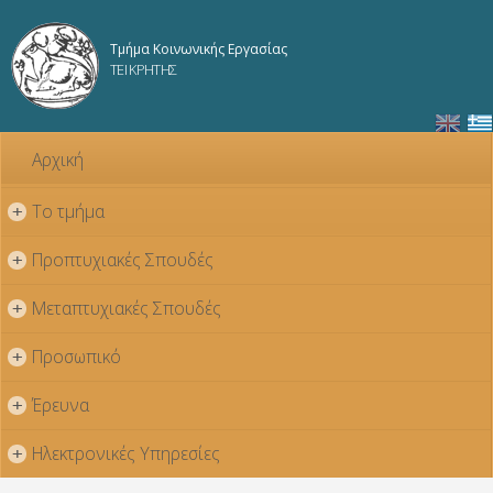
Παράκαμψη
προς το
Τμήμα Κοινωνικής Εργασίας
κυρίως
ΤΕΙ ΚΡΗΤΗΣ
περιεχόμενο
Αρχική
Το τμήμα
+
Προπτυχιακές Σπουδές
+
Μεταπτυχιακές Σπουδές
+
Προσωπικό
+
Έρευνα
+
Ηλεκτρονικές Υπηρεσίες
+