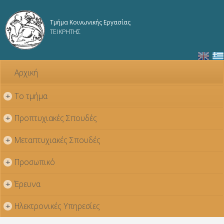
Παράκαμψη
προς το
Τμήμα Κοινωνικής Εργασίας
κυρίως
ΤΕΙ ΚΡΗΤΗΣ
περιεχόμενο
Αρχική
Το τμήμα
+
Προπτυχιακές Σπουδές
+
Μεταπτυχιακές Σπουδές
+
Προσωπικό
+
Έρευνα
+
Ηλεκτρονικές Υπηρεσίες
+