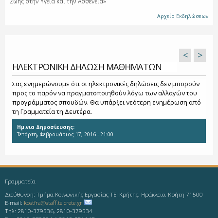
Ζωής στην Υγεία και την Ασθένεια»
Αρχείο Εκδηλώσεων
<
>
ΗΛΕΚΤΡΟΝΙΚΗ ΔΗΛΩΣΗ ΜΑΘΗΜΑΤΩΝ
Σας ενημερώνουμε ότι οι ηλεκτρονικές δηλώσεις δεν μπορούν
προς το παρόν να πραγματοποιηθούν λόγω των αλλαγών του
προγράμματος σπουδών. Θα υπάρξει νεότερη ενημέρωση από
τη Γραμματεία τη Δευτέρα.
Ημ.νια Δημοσίευσης:
Τετάρτη, Φεβρουάριος 17, 2016 - 21:00
Γραμματεία
Διεύθυνση: Τμήμα Κοινωνικής Εργασίας ΤΕΙ Κρήτης, Ηράκλειο, Κρήτη 71500
E-mail:
kostfra@staff.teicrete.gr
Τηλ: 2810-379536, 2810-379534