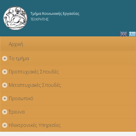
Παράκαμψη
προς το
Τμήμα Κοινωνικής Εργασίας
κυρίως
ΤΕΙ ΚΡΗΤΗΣ
περιεχόμενο
Αρχική
Το τμήμα
+
Προπτυχιακές Σπουδές
+
Μεταπτυχιακές Σπουδές
+
Προσωπικό
+
Έρευνα
+
Ηλεκτρονικές Υπηρεσίες
+