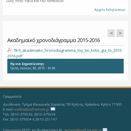
Ζωής στην Υγεία και την Ασθένεια»
Αρχείο Εκδηλώσεων
<
>
Ακαδημαϊκό χρονοδιάγραμμα 2015-2016
78-9_akadimaiko_hronodiagramma_toy_tei_kritis_gia_to_2015-
2016.pdf
Ημ.νια Δημοσίευσης:
Τρίτη, Ιούνιος 30, 2015 - 10:30
Γραμματεία
Διεύθυνση: Τμήμα Κοινωνικής Εργασίας ΤΕΙ Κρήτης, Ηράκλειο, Κρήτη 71500
E-mail:
kostfra@staff.teicrete.gr
Τηλ: 2810-379536, 2810-379534
Fax: 2810-379504 ή 2810-251147
Γραμματεία ΣΕΥΠ: κα Περβολαράκη Μ.,
secrseyp@staff.teicrete.gr